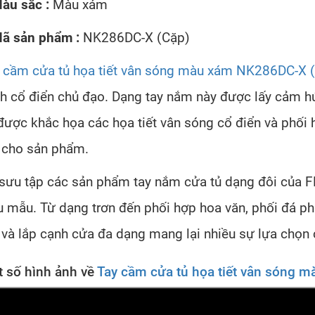
àu sắc :
Màu xám
ã sản phẩm :
NK286DC-X (Cặp)
 cầm cửa tủ họa tiết vân sóng màu xám NK286DC-X 
h cổ điển chủ đạo. Dạng tay nắm này được lấy cảm hứ
được khắc họa các họa tiết vân sóng cổ điển và phối 
 cho sản phẩm.
sưu tập các sản phẩm tay nắm cửa tủ dạng đôi củ
u mẫu. Từ dạng trơn đến phối hợp hoa văn, phối đá ph
và lắp cạnh cửa đa dạng mang lại nhiều sự lựa chọn
 số hình ảnh về
Tay cầm cửa tủ họa tiết vân sóng 