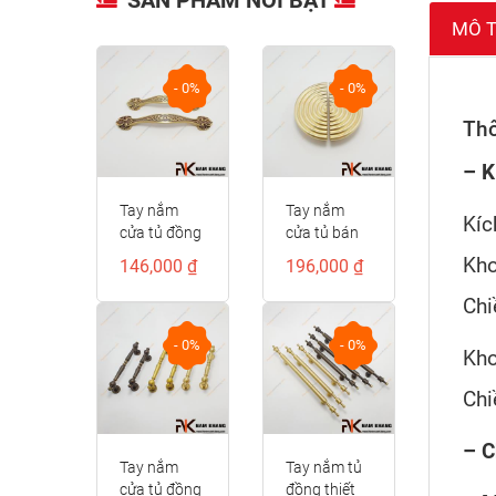
MÔ 
- 0%
- 0%
- 0%
Thô
– K
ửa tủ
Tay nắm
Tay nắm
Kíc
ầu
cửa tủ đồng
cửa tủ bán
ân đá
vàng cao
nguyệt vân
Kho
0 ₫
146,000 ₫
196,000 ₫
8
cấp hoa văn
sóng tròn
cổ điển
NK286S-VM
Chi
NK497D-RC-
F
- 0%
- 0%
- 0%
Kho
Chi
– C
ầm cửa
Tay nắm
Tay nắm tủ
g cao
cửa tủ đồng
đồng thiết