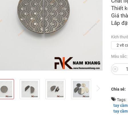
Chất l
Thiết k
Giá th
Lắp đặ
Kích thư
2 vít
Màu sắc:
-
v
next
Chia sẻ:
Tags:
tay cầm 
tay cầm 