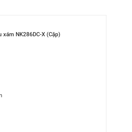
màu xám NK286DC-X (Cặp)
m