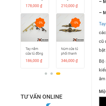
– M
kiểu dáng
kế cổ điển
00 ₫
178,000 ₫
210,000 ₫
D-
đốt tròn
NK521D
– M
trơn cao cấp
NK414D-CF
- 0%
- 0%
- 0%
Tay
các
cũ 
ầm cửa
Tay nắm
Núm cửa tủ
bật
g
cửa tủ đồng
phối thanh
ồng
vàng cao
đồng cổ
00 ₫
186,000 ₫
346,000 ₫
Bộ 
iền đỏ
cấp
điển
D-RC
NK306D-
NK071D-
kiể
DVM
BCF
âm 
Một
TƯ VẤN ONLINE