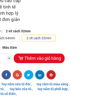
iệu cao cấp
ế tinh tế
ành hợp lý
t đơn giản
ớc:
2 vít cách 32mm
 cách 64mm
2 vít cách 32mm
Màu Xám
Thêm vào giỏ hàng
+
Tay nắm cửa tủ đôi ,
tay cầm tủ màu vàng ,
tủ ,
tay kéo cửa tủ ,
tay nắm tủ phối hợp ,
tủ cổ điển ,