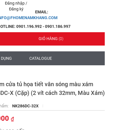
Đăng nhập
/
Đăng ký
EMAIL:
INFO@FHOMENAMKHANG.COM
OTLINE: 0901.196.992 - 0901.186.997
GIỎ HÀNG
(0)
 DỤNG
CATALOGUE
m cửa tủ họa tiết vân sóng màu xám
DC-X (Cặp) (2 vít cách 32mm, Màu Xám)
phẩm:
NK286DC-32X
000
₫