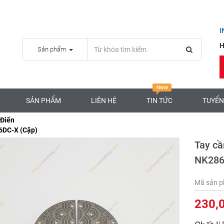
H
Sản phẩm
SẢN PHẨM
LIÊN HỆ
TIN TỨC
TUYỂN
 Điển
6DC-X (Cặp)
Tay cầ
NK286
Mã sản 
230,