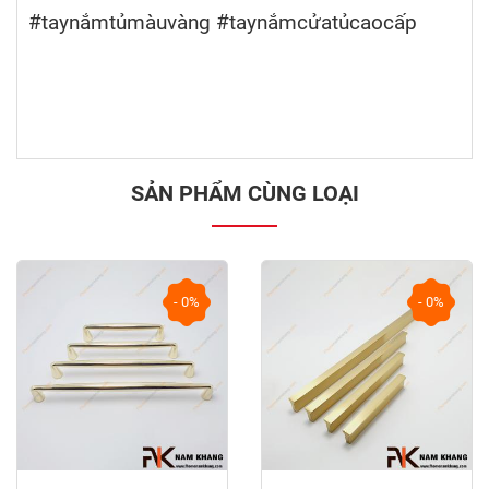
#taynắmtủmàuvàng #taynắmcửatủcaocấp
SẢN PHẨM CÙNG LOẠI
- 0%
- 0%
prev
next