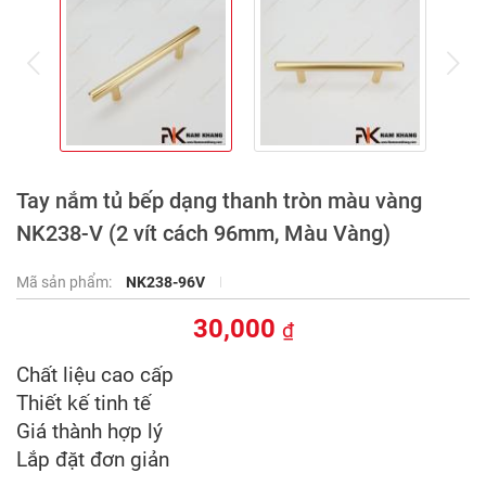
prev
ne
Tay nắm tủ bếp dạng thanh tròn màu vàng
NK238-V (2 vít cách 96mm, Màu Vàng)
Mã sản phẩm:
NK238-96V
30,000
₫
Chất liệu cao cấp
Thiết kế tinh tế
Giá thành hợp lý
Lắp đặt đơn giản