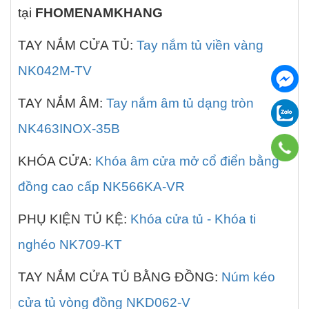
tại
FHOMENAMKHANG
TAY NẮM CỬA TỦ:
Tay nắm tủ viền vàng
NK042M-TV
TAY NẮM ÂM:
Tay nắm âm tủ dạng tròn
NK463INOX-35B
KHÓA CỬA:
Khóa âm cửa mở cổ điển bằng
đồng cao cấp NK566KA-VR
PHỤ KIỆN TỦ KỆ:
Khóa cửa tủ - Khóa ti
nghéo NK709-KT
TAY NẮM CỬA TỦ BẰNG ĐỒNG:
Núm kéo
cửa tủ vòng đồng NKD062-V