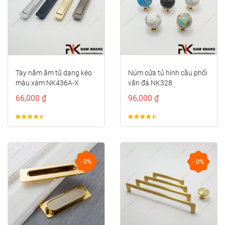
Tay nắm âm tủ dạng kéo
Núm cửa tủ hình cầu phối
màu xám NK436A-X
vân đá NK328
66,000 ₫
96,000 ₫
- 0%
- 0%