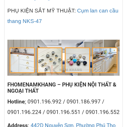
PHỤ KIỆN SẮT MỸ THUẬT:
Cụm lan can cầu
thang NKS-47
FHOMENAMKHANG – PHỤ KIỆN NỘI THẤT &
NGOẠI THẤT
Hotline
:
0901.196.992 / 0901.186.997 /
0901.196.224 / 0901.196.551 / 0901.196.552
Address
:
442D Nguyễn Sơn, Phường Phú Thọ