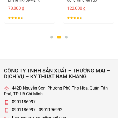
pha lê NK439V-24K
đồng vàng viền đỏ
NK373D-RC
78,000 ₫
122,000 ₫
CÔNG TY TNHH SẢN XUẤT – THƯƠNG MẠI –
DỊCH VỤ – KỸ THUẬT NAM KHANG
442D Nguyễn Sơn, Phường Phú Thọ Hòa, Quận Tân
Phú, TP. Hồ Chí Minh
0901186997
0901186997 - 0901196992
fhomenamkhang@gmail.com