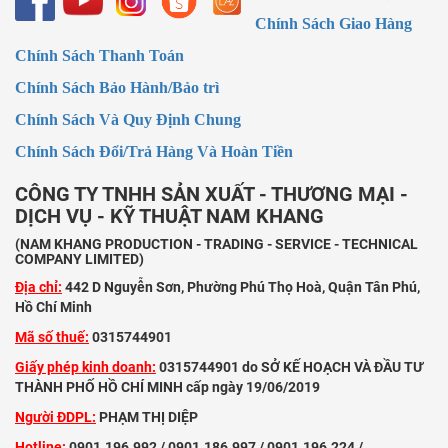
Chính Sách Giao Hàng
Chính Sách Thanh Toán
Chính Sách Bảo Hành/Bảo trì
Chính Sách Và Quy Định Chung
Chính Sách Đổi/Trả Hàng Và Hoàn Tiền
CÔNG TY TNHH SẢN XUẤT - THƯƠNG MẠI -
DỊCH VỤ - KỸ THUẬT NAM KHANG
(NAM KHANG PRODUCTION - TRADING - SERVICE - TECHNICAL
COMPANY LIMITED)
Địa chỉ:
442 D Nguyễn Sơn, Phường Phú Thọ Hoà, Quận Tân Phú,
Hồ Chí Minh
Mã số thuế:
0315744901
Giấy phép kinh doanh:
0315744901 do SỞ KẾ HOẠCH VÀ ĐẦU TƯ
THÀNH PHỐ HỒ CHÍ MINH cấp ngày 19/06/2019
Người ĐDPL:
PHẠM THỊ DIỆP
Hotline:
0901.196.992 / 0901.186.997 / 0901.196.224 /