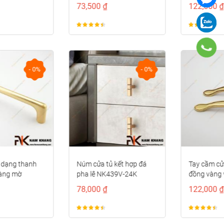
73,500 ₫
122,000 ₫
- 0%
- 0%
Núm cửa tủ kết hợp đá
Tay cầm cửa tủ đồng màu
pha lê NK439V-24K
đồng vàng viền đỏ
NK373D-RC
78,000 ₫
122,000 ₫