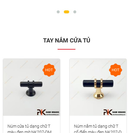
TAY NẮM CỬA TỦ
HOT
HOT
Núm nắm tủ dạng chữ T
Núm kéo cửa tủ phối sứ
cổ điển màu đen NK207-D
vân nứt cổ điển NK316-C