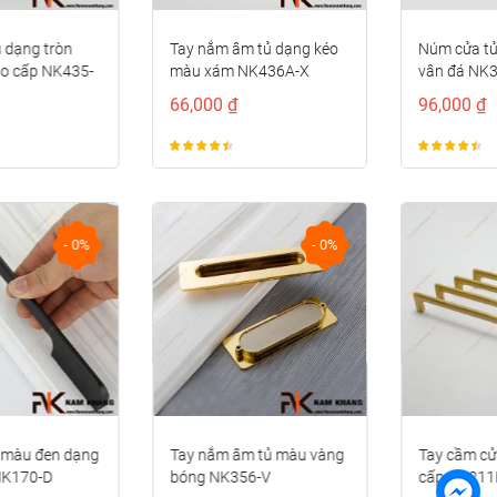
Tay nắm âm tủ dạng kéo
Núm cửa tủ hình cầu phối
màu xám NK436A-X
vân đá NK328
66,000 ₫
96,000 ₫
- 0%
- 0%
Tay nắm âm tủ màu vàng
Tay cầm cửa tủ đồng cao
bóng NK356-V
cấp NK211D-DVM