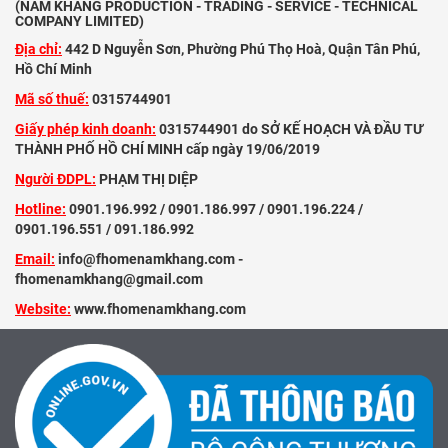
(NAM KHANG PRODUCTION - TRADING - SERVICE - TECHNICAL
COMPANY LIMITED)
Địa chỉ:
442 D Nguyễn Sơn, Phường Phú Thọ Hoà, Quận Tân Phú,
Hồ Chí Minh
Mã số thuế:
0315744901
Giấy phép kinh doanh:
0315744901 do SỞ KẾ HOẠCH VÀ ĐẦU TƯ
THÀNH PHỐ HỒ CHÍ MINH cấp ngày 19/06/2019
Người ĐDPL:
PHẠM THỊ DIỆP
Hotline:
0901.196.992 / 0901.186.997 / 0901.196.224 /
0901.196.551 / 091.186.992
Email:
info@fhomenamkhang.com -
fhomenamkhang@gmail.com
Website:
www.fhomenamkhang.com