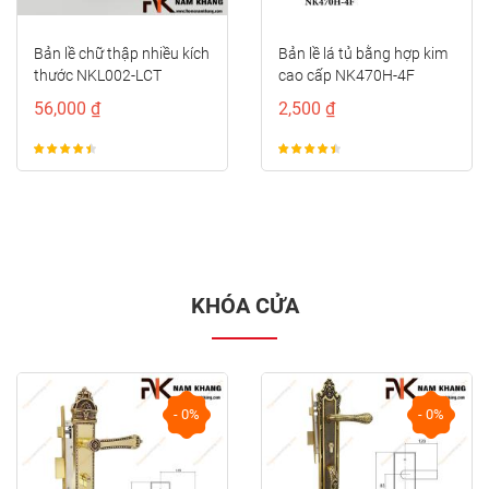
Bản lề lá tủ bằng hợp kim
Bản lề lá cổ điển màu
cao cấp NK470H-4F
đồng vàng NK195-15FDO
2,500 ₫
820,000 ₫
KHÓA CỬA
- 0%
- 0%