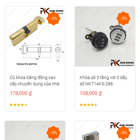
- 0%
- 0%
Củ khóa bằng đồng cao
Khóa số 3 tầng với 3 dãy
cấp chuyên dụng của nhà
số NK714KS-288
vệ sinh...
178,000 ₫
108,000 ₫
- 0%
- 0%