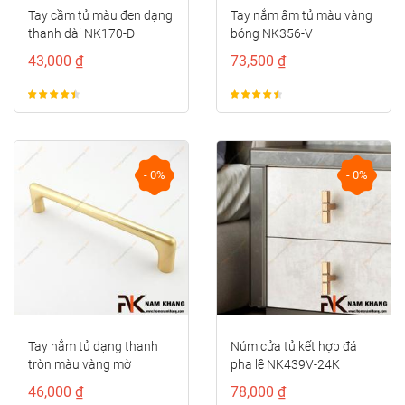
Tay nắm âm tủ màu vàng
Tay cầm cửa tủ đồng cao
bóng NK356-V
cấp NK211D-DVM
73,500 ₫
122,000 ₫
- 0%
- 0%
Núm cửa tủ kết hợp đá
Tay cầm cửa tủ đồng màu
pha lê NK439V-24K
đồng vàng viền đỏ
NK373D-RC
78,000 ₫
122,000 ₫