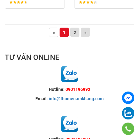
«
1
2
»
TƯ VẤN ONLINE
Hotline:
0901196992
Email:
info@fhomenamkhang.com