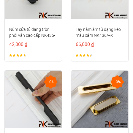
Tay nắm âm tủ dạng kéo
Núm cửa tủ hình cầu phối
màu xám NK436A-X
vân đá NK328
66,000 ₫
96,000 ₫
- 0%
- 0%