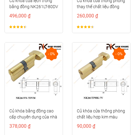
Củ khóa cửa lệch trong
Củ khóa cửa thông phòng
bằng đồng NK261LT-80DV
thay thế chất liệu đồng
cao cấp...
496,000 ₫
260,000 ₫
- 0%
- 0%
Củ khóa bằng đồng cao
Củ khóa cửa thông phòng
cấp chuyên dụng của nhà
chất liệu hợp kim màu
vệ sinh...
vàng mờ...
378,000 ₫
90,000 ₫