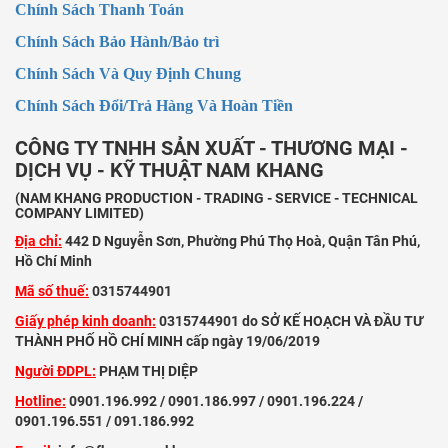
Chính Sách Thanh Toán
Chính Sách Bảo Hành/Bảo trì
Chính Sách Và Quy Định Chung
Chính Sách Đổi/Trả Hàng Và Hoàn Tiền
CÔNG TY TNHH SẢN XUẤT - THƯƠNG MẠI -
DỊCH VỤ - KỸ THUẬT NAM KHANG
(NAM KHANG PRODUCTION - TRADING - SERVICE - TECHNICAL
COMPANY LIMITED)
Địa chỉ:
442 D Nguyễn Sơn, Phường Phú Thọ Hoà, Quận Tân Phú,
Hồ Chí Minh
Mã số thuế:
0315744901
Giấy phép kinh doanh:
0315744901 do SỞ KẾ HOẠCH VÀ ĐẦU TƯ
THÀNH PHỐ HỒ CHÍ MINH cấp ngày 19/06/2019
Người ĐDPL:
PHẠM THỊ DIỆP
Hotline:
0901.196.992 / 0901.186.997 / 0901.196.224 /
0901.196.551 / 091.186.992