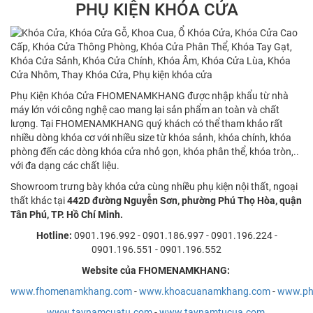
PHỤ KIỆN KHÓA CỬA
Phụ Kiện Khóa Cửa FHOMENAMKHANG được nhập khẩu từ nhà
máy lớn với công nghệ cao mang lại sản phẩm an toàn và chất
lượng. Tại FHOMENAMKHANG quý khách có thể tham khảo rất
nhiều dòng khóa cơ với nhiều size từ khóa sảnh, khóa chính, khóa
phòng đến các dòng khóa cửa nhỏ gọn, khóa phân thể, khóa tròn,..
với đa dạng các chất liệu.
Showroom trưng bày khóa cửa cùng nhiều phụ kiện nội thất, ngoại
thất khác tại
442D đường Nguyễn Sơn, phường Phú Thọ Hòa, quận
Tân Phú, TP. Hồ Chí Minh.
Hotline:
0901.196.992 - 0901.186.997 - 0901.196.224 -
0901.196.551 - 0901.196.552
Website của FHOMENAMKHANG:
www.fhomenamkhang.com
-
www.khoacuanamkhang.com
-
www.ph
www.taynamcuatu.com
-
www.taynamtucua.com