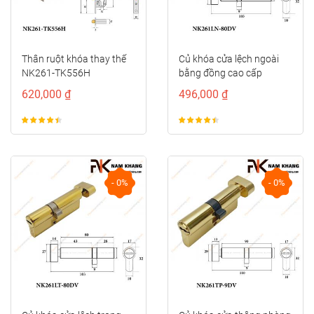
Thân ruột khóa thay thế
Củ khóa cửa lệch ngoài
NK261-TK556H
bằng đồng cao cấp
NK261LN-80DV
620,000 ₫
496,000 ₫
- 0%
- 0%