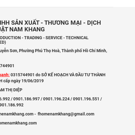
HH SẢN XUẤT - THƯƠNG MẠI - DỊCH
HUẬT NAM KHANG
DUCTION - TRADING - SERVICE - TECHNICAL
ED)
uyễn Sơn, Phường Phú Thọ Hoà, Thành phố Hồ Chí Minh,
744901
oanh:
0315744901 do SỞ KẾ HOẠCH VÀ ĐẦU TƯ THÀNH
 cấp ngày 19/06/2019
M THỊ DIỆP
.992 / 0901.186.997 / 0901.196.224 / 0901.196.551 /
0901.186.992
menamkhang.com - fhomenamkhang@gmail.com
omenamkhang.com