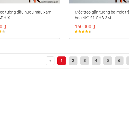
reo tường đầu hươu màu xám
Móc treo gắn tường ba móc tr
4DH-X
bạc NK121-CHB-3M
0 ₫
160,000 ₫
«
1
2
3
4
5
6