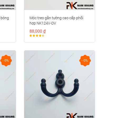
 bóng
Móc treo gắn tường cao cấp phối
hợp NK124V-DV
88,000 ₫
- 0%
- 0%