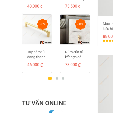
dạng thanh
bóng
cấp
43,000 ₫
73,500 ₫
122,000 ₫
dài NK170-D
NK356-V
NK211D-
DVM
Móc t
- 0%
- 0%
- 0%
kiểu h
88,00
Tay nắm tủ
Núm cửa tủ
Tay cầm cửa
dạng thanh
kết hợp đá
tủ đồng
tròn màu
pha lê
màu đồng
46,000 ₫
78,000 ₫
122,000 ₫
vàng mờ
NK439V-
vàng viền đỏ
NK211-VM
24K
NK373D-RC
TƯ VẤN ONLINE