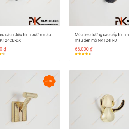
- 0%
- 0%
reo cách điệu hình bướm màu
Móc treo tường cao cấp hình 
NK124CB-DX
màu đen mờ NK124H-D
0 ₫
66,000 ₫
Tay nắm
Tay nắm
cửa tủ đồng
cửa tủ bán
vàng cao
nguyệt vân
146,000 ₫
196,000 ₫
cấp hoa văn
sóng tròn
cổ điển
NK286S-VM
- 0%
NK497D-RC-
F
- 0%
- 0%
Tay nắm
Tay nắm tủ
cửa tủ đồng
đồng thiết