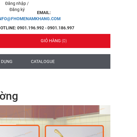
Đăng nhập
/
Đăng ký
EMAIL:
INFO@FHOMENAMKHANG.COM
OTLINE: 0901.196.992 - 0901.186.997
GIỎ HÀNG
(0)
 DỤNG
CATALOGUE
ường