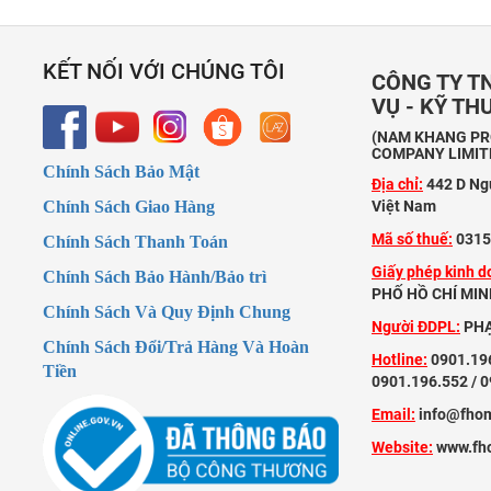
KẾT NỐI VỚI CHÚNG TÔI
CÔNG TY TN
VỤ - KỸ T
(NAM KHANG PRO
COMPANY LIMIT
Chính Sách Bảo Mật
Địa chỉ:
442 D Ng
Chính Sách Giao Hàng
Việt Nam
Mã số thuế:
0315
Chính Sách Thanh Toán
Giấy phép kinh d
Chính Sách Bảo Hành/Bảo trì
PHỐ HỒ CHÍ MINH
Chính Sách Và Quy Định Chung
Người ĐDPL:
PHẠ
Chính Sách Đổi/Trả Hàng Và Hoàn
Hotline:
0901.196
Tiền
0901.196.552 / 
Email:
info@fho
Website:
www.fh