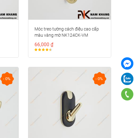
Móc treo tường cách điệu cao cấp
màu vàng mờ NK124CK-VM
66,000 ₫
- 0%
- 0%