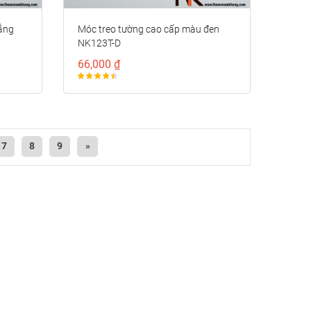
ắng
Móc treo tường cao cấp màu đen
NK123T-D
66,000 ₫
7
8
9
»