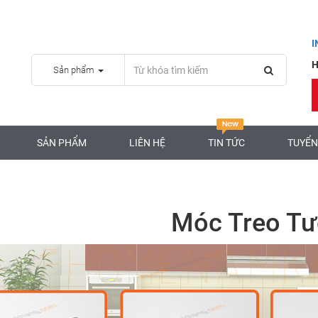
H
Sản phẩm
SẢN PHẨM
LIÊN HỆ
TIN TỨC
TUYỂN
Móc Treo T