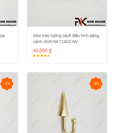
hoa
Móc treo tường cách điệu hình dáng
cánh chim NK124CC-NV
66,000 ₫
- 0%
- 0%