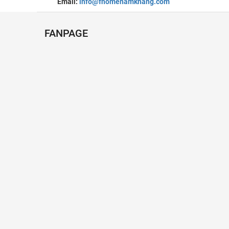
Email:
info@fhomenamkhang.com
FANPAGE