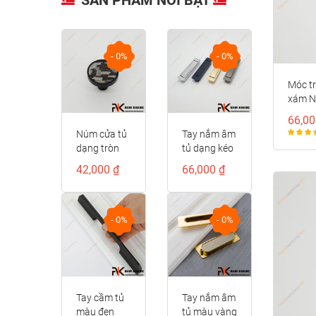
- 0%
- 0%
- 0%
Móc t
xám 
66,00
Núm cửa tủ
Tay nắm âm
Núm cửa tủ
dạng tròn
tủ dạng kéo
hình cầu
phối vân
màu xám
phối vân đá
42,000 ₫
66,000 ₫
96,000 ₫
cao cấp
NK436A-X
NK328
NK435-DXC
- 0%
- 0%
- 0%
Tay cầm tủ
Tay nắm âm
Tay cầm cửa
màu đen
tủ màu vàng
tủ đồng cao