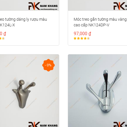
eo tường dáng ly rượu màu
Móc treo gắn tường màu vàng
K124L-X
cao cấp NK124DP-V
0 ₫
97,000 ₫
- 0%