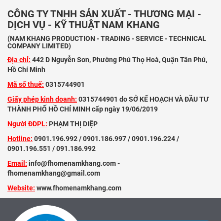
CÔNG TY TNHH SẢN XUẤT - THƯƠNG MẠI -
DỊCH VỤ - KỸ THUẬT NAM KHANG
(NAM KHANG PRODUCTION - TRADING - SERVICE - TECHNICAL
COMPANY LIMITED)
Địa chỉ:
442 D Nguyễn Sơn, Phường Phú Thọ Hoà, Quận Tân Phú,
Hồ Chí Minh
Mã số thuế:
0315744901
Giấy phép kinh doanh:
0315744901 do SỞ KẾ HOẠCH VÀ ĐẦU TƯ
THÀNH PHỐ HỒ CHÍ MINH cấp ngày 19/06/2019
Người ĐDPL:
PHẠM THỊ DIỆP
Hotline:
0901.196.992 / 0901.186.997 / 0901.196.224 /
0901.196.551 / 091.186.992
Email:
info@fhomenamkhang.com -
fhomenamkhang@gmail.com
Website:
www.fhomenamkhang.com