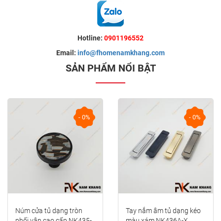
Hotline:
0901196552
Email:
info@fhomenamkhang.com
SẢN PHẨM NỔI BẬT
- 0%
- 0%
Núm cửa tủ dạng tròn
Tay nắm âm tủ dạng kéo
phối vân cao cấp NK435-
màu xám NK436A-X