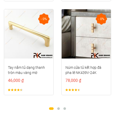
- 0%
- 0%
Tay nắm tủ dạng thanh
Núm cửa tủ kết hợp đá
tròn màu vàng mờ
pha lê NK439V-24K
NK211-VM
46,000 ₫
78,000 ₫