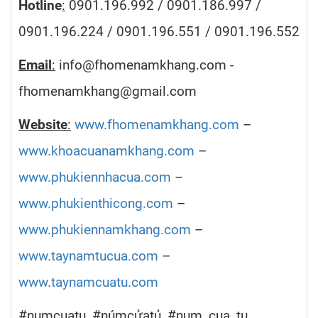
Hotline
:
0901.196.992 / 0901.186.997 /
0901.196.224 / 0901.196.551 / 0901.196.552
Email
:
info@fhomenamkhang.com -
fhomenamkhang@gmail.com
Website
:
www.fhomenamkhang.com
–
www.khoacuanamkhang.com
–
www.phukiennhacua.com
–
www.phukienthicong.com
–
www.phukiennamkhang.com
–
www.taynamtucua.com
–
www.taynamcuatu.com
#numcuatu, #númcửatủ, #num_cua_tu,