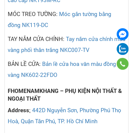
cao cấp NK193M-RC
MÓC TREO TƯỜNG:
Móc gắn tường bằng
đồng NK119-DC
TAY NẮM CỬA CHÍNH:
Tay nắm cửa chính màu
vàng phối thân trắng NKC007-TV
BẢN LỀ CỬA:
Bản lề cửa hoa văn màu đồng
vàng NK602-22FDO
FHOMENAMKHANG – PHỤ KIỆN NỘI THẤT &
NGOẠI THẤT
Address
:
442D Nguyễn Sơn, Phường Phú Thọ
Hoà, Quận Tân Phú, TP. Hồ Chí Minh