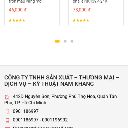
tròn màu vàng mờ
pha lê NK439V-24K
NK211-VM
46,000 ₫
78,000 ₫
CÔNG TY TNHH SẢN XUẤT – THƯƠNG MẠI –
DỊCH VỤ – KỸ THUẬT NAM KHANG
442D Nguyễn Sơn, Phường Phú Thọ Hòa, Quận Tân
Phú, TP. Hồ Chí Minh
0901186997
0901186997 - 0901196992