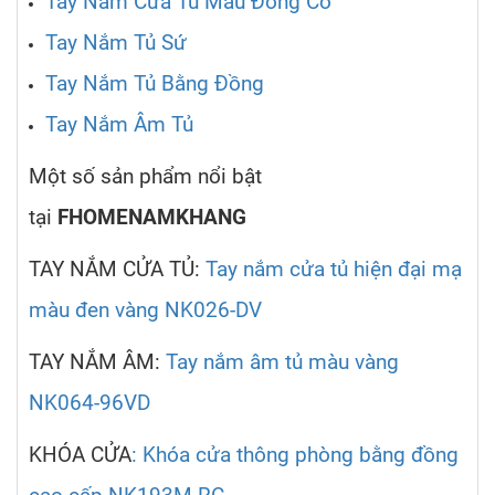
Tay Nắm Cửa Tủ Màu Đồng Cổ
Tay Nắm Tủ Sứ
Tay Nắm Tủ Bằng Đồng
Tay Nắm Âm Tủ
Một số sản phẩm nổi bật
tại
FHOMENAMKHANG
TAY NẮM CỬA TỦ:
Tay nắm cửa tủ hiện đại mạ
màu đen vàng NK026-DV
TAY NẮM ÂM:
Tay nắm âm tủ màu vàng
NK064-96VD
KHÓA CỬA
: Khóa cửa thông phòng bằng đồng