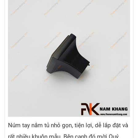
Núm tay nắm tủ nhỏ gọn, tiện lợi, dễ lắp đặt và
rất nhiều khuôn mẫu. Bên cạnh đó mời Quý