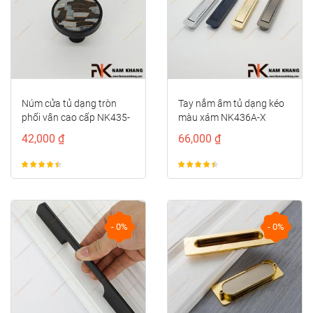
Núm cửa tủ dạng tròn
Tay nắm âm tủ dạng kéo
phối vân cao cấp NK435-
màu xám NK436A-X
DXC
42,000 ₫
66,000 ₫
- 0%
- 0%