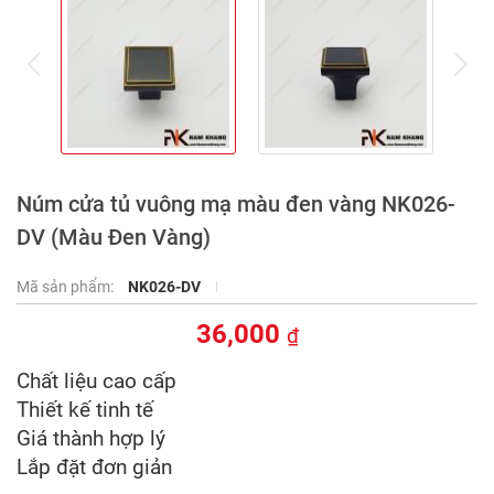
prev
ne
Núm cửa tủ vuông mạ màu đen vàng NK026-
DV (Màu Đen Vàng)
Mã sản phẩm:
NK026-DV
36,000
₫
Chất liệu cao cấp
Thiết kế tinh tế
Giá thành hợp lý
Lắp đặt đơn giản