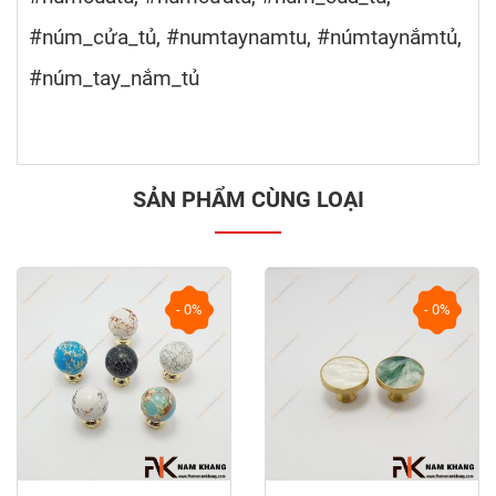
#núm_cửa_tủ, #numtaynamtu, #númtaynắmtủ,
#núm_tay_nắm_tủ
SẢN PHẨM CÙNG LOẠI
- 0%
- 0%
prev
next