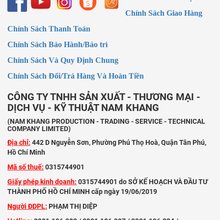
Chính Sách Giao Hàng
Chính Sách Thanh Toán
Chính Sách Bảo Hành/Bảo trì
Chính Sách Và Quy Định Chung
Chính Sách Đổi/Trả Hàng Và Hoàn Tiền
CÔNG TY TNHH SẢN XUẤT - THƯƠNG MẠI -
DỊCH VỤ - KỸ THUẬT NAM KHANG
(NAM KHANG PRODUCTION - TRADING - SERVICE - TECHNICAL
COMPANY LIMITED)
Địa chỉ:
442 D Nguyễn Sơn, Phường Phú Thọ Hoà, Quận Tân Phú,
Hồ Chí Minh
Mã số thuế:
0315744901
Giấy phép kinh doanh:
0315744901 do SỞ KẾ HOẠCH VÀ ĐẦU TƯ
THÀNH PHỐ HỒ CHÍ MINH cấp ngày 19/06/2019
Người ĐDPL:
PHẠM THỊ DIỆP