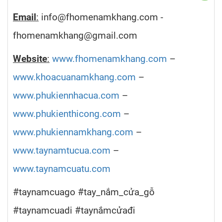
Email
:
info@fhomenamkhang.com -
fhomenamkhang@gmail.com
Website
:
www.fhomenamkhang.com
–
www.khoacuanamkhang.com
–
www.phukiennhacua.com
–
www.phukienthicong.com
–
www.phukiennamkhang.com
–
www.taynamtucua.com
–
www.taynamcuatu.com
#taynamcuago #tay_nắm_cửa_gỗ
#taynamcuadi #taynắmcửađi