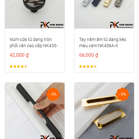
Núm cửa tủ dạng tròn
Tay nắm âm tủ dạng kéo
phối vân cao cấp NK435-
màu xám NK436A-X
DXC
42,000 ₫
66,000 ₫
- 0%
- 0%