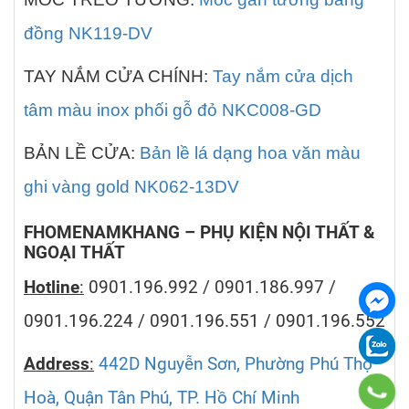
đồng NK119-DV
TAY NẮM CỬA CHÍNH:
Tay nắm cửa dịch
tâm màu inox phối gỗ đỏ NKC008-GD
BẢN LỀ CỬA:
Bản lề lá dạng hoa văn màu
ghi vàng gold NK062-13DV
FHOMENAMKHANG – PHỤ KIỆN NỘI THẤT &
NGOẠI THẤT
Hotline
:
0901.196.992 / 0901.186.997 /
0901.196.224 / 0901.196.551 / 0901.196.552
Address
:
442D Nguyễn Sơn, Phường Phú Thọ
Hoà, Quận Tân Phú, TP. Hồ Chí Minh