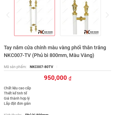
prev
ne
Tay nắm cửa chính màu vàng phối thân trắng
NKC007-TV (Phủ bì 800mm, Màu Vàng)
Mã sản phẩm:
NKC007-80TV
950,000
₫
Chất liệu cao cấp
Thiết kế tinh tế
Giá thành hợp lý
Lắp đặt đơn giản
Kích thước:
Phủ bì 800mm