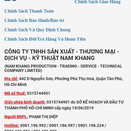
Chính Sách Giao Hàng
Chính Sách Thanh Toán
Chính Sách Bảo Hành/Bảo trì
Chính Sách Và Quy Định Chung
Chính Sách Đổi/Trả Hàng Và Hoàn Tiền
CÔNG TY TNHH SẢN XUẤT - THƯƠNG MẠI -
DỊCH VỤ - KỸ THUẬT NAM KHANG
(NAM KHANG PRODUCTION - TRADING - SERVICE - TECHNICAL
COMPANY LIMITED)
Địa chỉ:
442 D Nguyễn Sơn, Phường Phú Thọ Hoà, Quận Tân Phú,
Hồ Chí Minh
Mã số thuế:
0315744901
Giấy phép kinh doanh:
0315744901 do SỞ KẾ HOẠCH VÀ ĐẦU TƯ
THÀNH PHỐ HỒ CHÍ MINH cấp ngày 19/06/2019
Người ĐDPL:
PHẠM THỊ DIỆP
Hotline:
0901.196.992 / 0901.186.997 / 0901.196.224 /