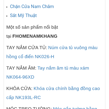
Chặn Cửa Nam Châm
Sắt Mỹ Thuật
Một số sản phẩm nổi bật
tại
FHOMENAMKHANG
TAY NẮM CỬA TỦ:
Núm cửa tủ vuông màu
hồng cổ điển NK026-H
TAY NẮM ÂM:
Tay nắm âm tủ màu xám
NK064-96XD
KHÓA CỬA:
Khóa cửa chính bằng đồng cao
cấp NK193L-RC
MÓC TREO TƯỜNG:
Móc gắn tường bằng