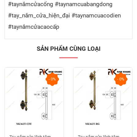
#taynắmcửacổng #taynamcuabangdong
#tay_nắm_cửa_hiện_đại #taynamcuacodien
#taynắmcửacaocấp
SẢN PHẨM CÙNG LOẠI
- 0%
- 0%
prev
next
Tay nắm cửa lệch tâm
Tay nắm cửa lệch tâm