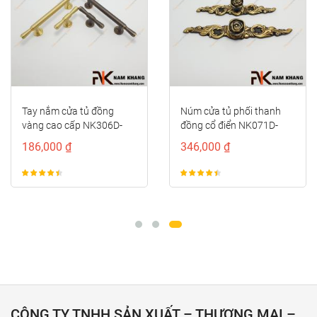
Tay nắm cửa tủ đồng
Núm cửa tủ phối thanh
vàng cao cấp NK306D-
đồng cổ điển NK071D-
DVM
BCF
186,000 ₫
346,000 ₫
CÔNG TY TNHH SẢN XUẤT – THƯƠNG MẠI –