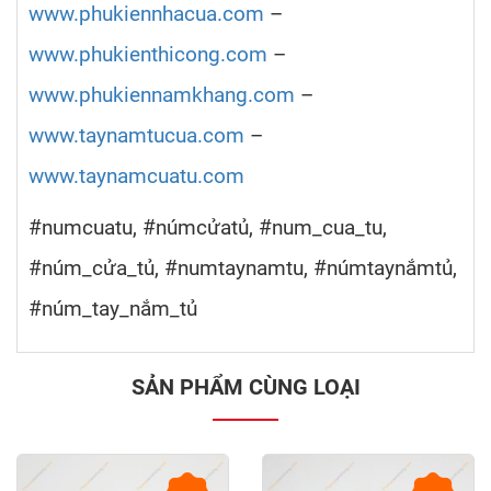
www.phukiennhacua.com
–
www.phukienthicong.com
–
www.phukiennamkhang.com
–
www.taynamtucua.com
–
www.taynamcuatu.com
#numcuatu, #númcửatủ, #num_cua_tu,
#núm_cửa_tủ, #numtaynamtu, #númtaynắmtủ,
#núm_tay_nắm_tủ
SẢN PHẨM CÙNG LOẠI