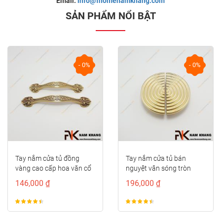
Email:
info@fhomenamkhang.com
SẢN PHẨM NỔI BẬT
- 0%
- 0%
Tay nắm cửa tủ đồng
Tay nắm cửa tủ bán
vàng cao cấp hoa văn cổ
nguyệt vân sóng tròn
điển NK497D-RC-F
NK286S-VM
146,000 ₫
196,000 ₫