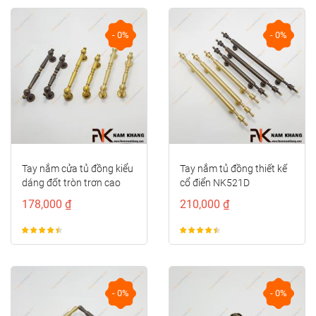
- 0%
- 0%
Tay nắm cửa tủ đồng kiểu
Tay nắm tủ đồng thiết kế
dáng đốt tròn trơn cao
cổ điển NK521D
cấp NK414D-CF
178,000 ₫
210,000 ₫
- 0%
- 0%