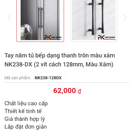
prev
ne
Tay nắm tủ bếp dạng thanh tròn màu xám
NK238-DX (2 vít cách 128mm, Màu Xám)
Mã sản phẩm:
NK238-128DX
62,000
₫
Chất liệu cao cấp
Thiết kế tinh tế
Giá thành hợp lý
Lắp đặt đơn giản