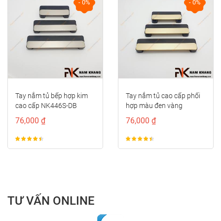
- 0%
- 0%
prev
next
Tay nắm tủ bếp hợp kim
Tay nắm tủ cao cấp phối
cao cấp NK446S-DB
hợp màu đen vàng
NK446S-DV
76,000 ₫
76,000 ₫
TƯ VẤN ONLINE