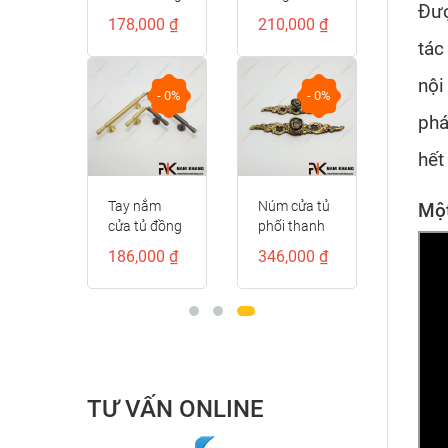
Đượ
kiểu dáng
kế cổ điển
00 ₫
178,000 ₫
210,000 ₫
D-
đốt tròn
NK521D
tác
trơn cao cấp
NK414D-CF
nội
- 0%
- 0%
- 0%
phá
hết
ầm cửa
Tay nắm
Núm cửa tủ
Một
g
cửa tủ đồng
phối thanh
ồng
vàng cao
đồng cổ
00 ₫
186,000 ₫
346,000 ₫
iền đỏ
cấp
điển
D-RC
NK306D-
NK071D-
DVM
BCF
TƯ VẤN ONLINE