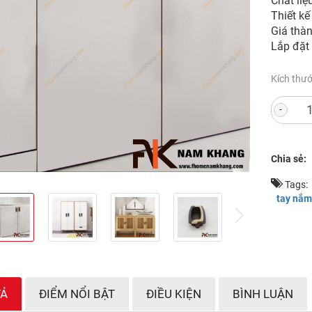
Chất liệ
Thiết kế 
Giá thàn
Lắp đặt
Kích thư
-
Chia sẻ:
Tags:
tay nắm
v
next
TẢ
ĐIỂM NỔI BẬT
ĐIỀU KIỆN
BÌNH LUẬN