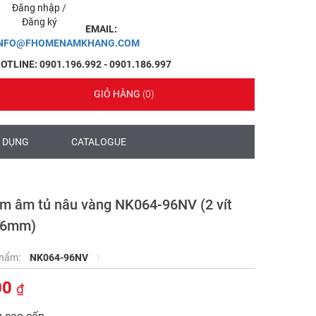
Đăng nhập
/
Đăng ký
EMAIL:
INFO@FHOMENAMKHANG.COM
OTLINE: 0901.196.992 - 0901.186.997
GIỎ HÀNG
(0)
 DỤNG
CATALOGUE
m âm tủ nâu vàng NK064-96NV (2 vít
96mm)
phẩm:
NK064-96NV
00
₫