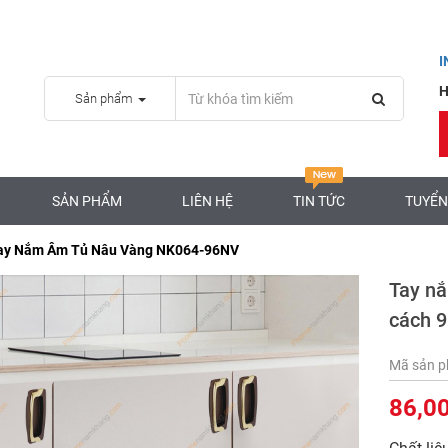
H
Sản phẩm
SẢN PHẨM
LIÊN HỆ
TIN TỨC
TUYỂN
ay Nắm Âm Tủ Nâu Vàng NK064-96NV
Tay nắ
cách 
Mã sản 
86,0