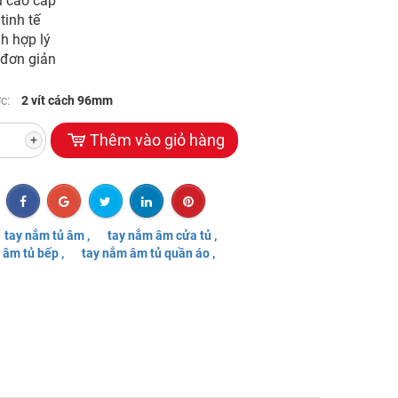
u cao cấp
tinh tế
h hợp lý
 đơn giản
ớc:
2 vít cách 96mm
Thêm vào giỏ hàng
+
tay nắm tủ âm ,
tay nắm âm cửa tủ ,
 âm tủ bếp ,
tay nắm âm tủ quần áo ,