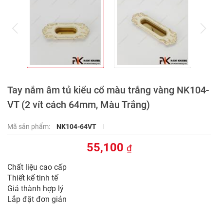
prev
ne
Tay nắm âm tủ kiểu cổ màu trắng vàng NK104-
VT (2 vít cách 64mm, Màu Trắng)
Mã sản phẩm:
NK104-64VT
55,100
₫
Chất liệu cao cấp
Thiết kế tinh tế
Giá thành hợp lý
Lắp đặt đơn giản