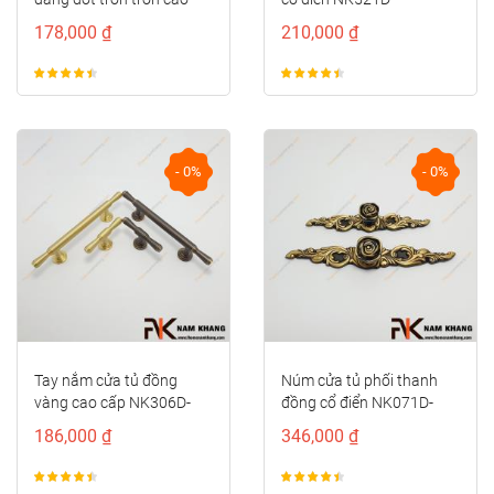
cấp NK414D-CF
178,000 ₫
210,000 ₫
- 0%
- 0%
Tay nắm cửa tủ đồng
Núm cửa tủ phối thanh
vàng cao cấp NK306D-
đồng cổ điển NK071D-
DVM
BCF
186,000 ₫
346,000 ₫