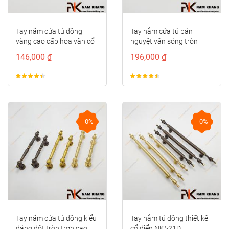
Tay nắm cửa tủ đồng
Tay nắm cửa tủ bán
vàng cao cấp hoa văn cổ
nguyệt vân sóng tròn
điển NK497D-RC-F
NK286S-VM
146,000 ₫
196,000 ₫
- 0%
- 0%
Tay nắm cửa tủ đồng kiểu
Tay nắm tủ đồng thiết kế
dáng đốt tròn trơn cao
cổ điển NK521D