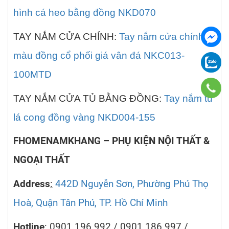
hình cá heo bằng đồng NKD070
TAY NẮM CỬA CHÍNH:
Tay nắm cửa chính
màu đồng cổ phối giá vân đá NKC013-
100MTD
TAY NẮM CỬA TỦ BẰNG ĐỒNG:
Tay nắm tủ
lá cong đồng vàng NKD004-155
FHOMENAMKHANG – PHỤ KIỆN NỘI THẤT &
NGOẠI THẤT
Address
:
442D Nguyễn Sơn, Phường Phú Thọ
Hoà, Quận Tân Phú, TP. Hồ Chí Minh
Hotline
:
0901.196.992 / 0901.186.997 /