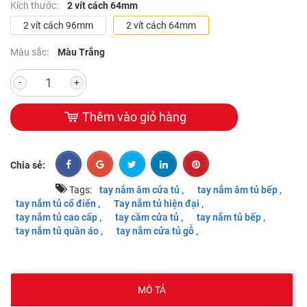
Kích thước:
2 vít cách 64mm
2 vít cách 96mm
2 vít cách 64mm
Màu sắc:
Màu Trắng
-
+
Thêm vào giỏ hàng
Chia sẻ:
Tags:
tay nắm âm cửa tủ ,
tay nắm âm tủ bếp ,
tay nắm tủ cổ điển ,
Tay nắm tủ hiện đại ,
tay nắm tủ cao cấp ,
tay cầm cửa tủ ,
tay nắm tủ bếp ,
tay nắm tủ quần áo ,
tay nắm cửa tủ gỗ ,
MÔ TẢ