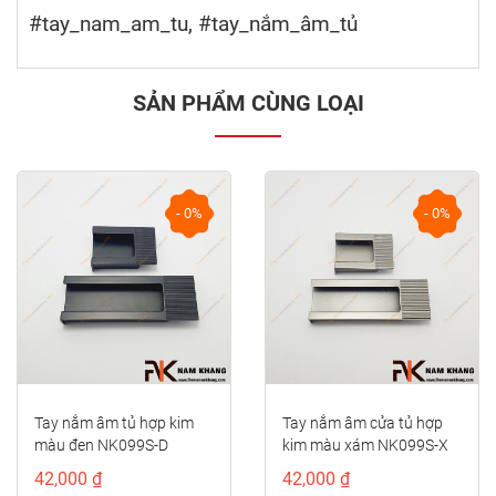
#tay_nam_am_tu, #tay_nắm_âm_tủ
SẢN PHẨM CÙNG LOẠI
- 0%
- 0%
prev
next
Tay nắm âm tủ hợp kim
Tay nắm âm cửa tủ hợp
màu đen NK099S-D
kim màu xám NK099S-X
42,000 ₫
42,000 ₫