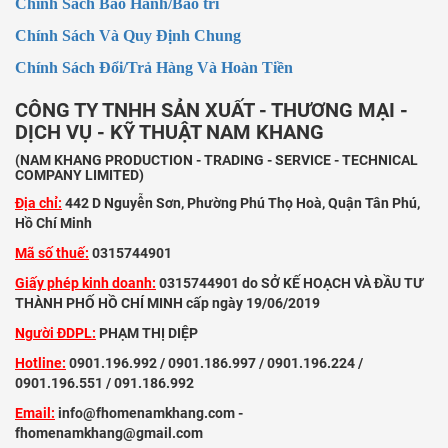
Chính Sách Bảo Hành/Bảo trì
Chính Sách Và Quy Định Chung
Chính Sách Đổi/Trả Hàng Và Hoàn Tiền
CÔNG TY TNHH SẢN XUẤT - THƯƠNG MẠI -
DỊCH VỤ - KỸ THUẬT NAM KHANG
(NAM KHANG PRODUCTION - TRADING - SERVICE - TECHNICAL
COMPANY LIMITED)
Địa chỉ:
442 D Nguyễn Sơn, Phường Phú Thọ Hoà, Quận Tân Phú,
Hồ Chí Minh
Mã số thuế:
0315744901
Giấy phép kinh doanh:
0315744901 do SỞ KẾ HOẠCH VÀ ĐẦU TƯ
THÀNH PHỐ HỒ CHÍ MINH cấp ngày 19/06/2019
Người ĐDPL:
PHẠM THỊ DIỆP
Hotline:
0901.196.992 / 0901.186.997 / 0901.196.224 /
0901.196.551 / 091.186.992
Email:
info@fhomenamkhang.com -
fhomenamkhang@gmail.com