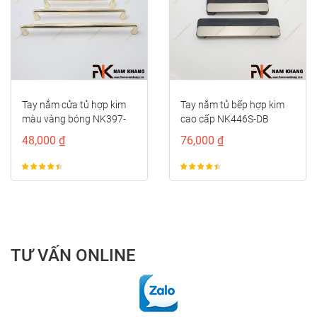
prev
next
Tay nắm cửa tủ hợp kim
Tay nắm tủ bếp hợp kim
màu vàng bóng NK397-
cao cấp NK446S-DB
96VB
48,000 ₫
76,000 ₫
TƯ VẤN ONLINE