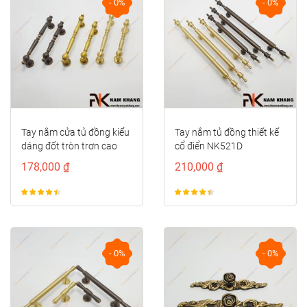
- 0%
- 0%
Tay nắm cửa tủ đồng kiểu
Tay nắm tủ đồng thiết kế
dáng đốt tròn trơn cao
cổ điển NK521D
cấp NK414D-CF
178,000 ₫
210,000 ₫
- 0%
- 0%