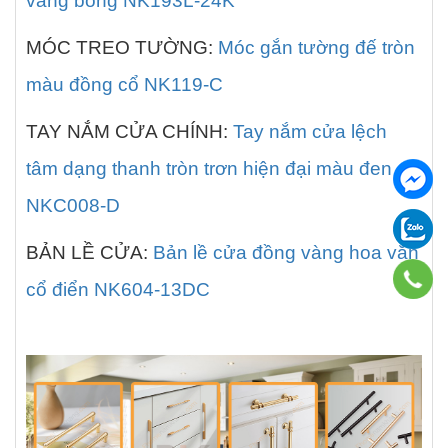
vàng bóng NK193L-24K
MÓC TREO TƯỜNG:
Móc gắn tường đế tròn
màu đồng cổ NK119-C
TAY NẮM CỬA CHÍNH:
Tay nắm cửa lệch
tâm dạng thanh tròn trơn hiện đại màu đen
NKC008-D
BẢN LỀ CỬA:
Bản lề cửa đồng vàng hoa văn
cổ điển NK604-13DC