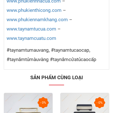
www.phukiennhacua.com
–
www.phukienthicong.com
–
www.phukiennamkhang.com
–
www.taynamtucua.com
–
www.taynamcuatu.com
#taynamtumauvang, #taynamtucaocap,
#taynắmtủmàuvàng #taynắmcửatủcaocấp
SẢN PHẨM CÙNG LOẠI
- 0%
- 0%