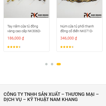
Tay nắm cửa tủ đồng
Núm cửa tủ phối thanh
vàng cao cấp NK306D-
đồng cổ điển NK071D-
DVM
BCF
186,000 ₫
346,000 ₫
CÔNG TY TNHH SẢN XUẤT – THƯƠNG MẠI –
DỊCH VỤ – KỸ THUẬT NAM KHANG