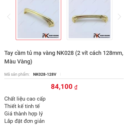
prev
ne
Tay cầm tủ mạ vàng NK028 (2 vít cách 128mm,
Màu Vàng)
Mã sản phẩm:
NK028-128V
84,100
₫
Chất liệu cao cấp
Thiết kế tinh tế
Giá thành hợp lý
Lắp đặt đơn giản