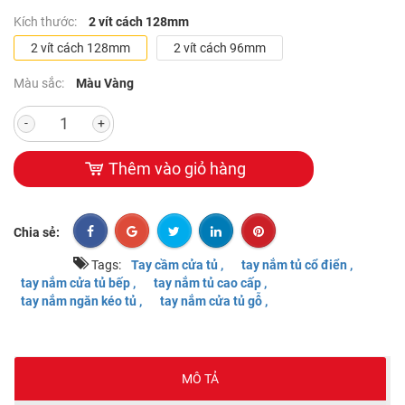
Kích thước:
2 vít cách 128mm
2 vít cách 128mm
2 vít cách 96mm
Màu sắc:
Màu Vàng
-
+
Thêm vào giỏ hàng
Chia sẻ:
Tags:
Tay cầm cửa tủ ,
tay nắm tủ cổ điển ,
tay nắm cửa tủ bếp ,
tay nắm tủ cao cấp ,
tay nắm ngăn kéo tủ ,
tay nắm cửa tủ gỗ ,
MÔ TẢ