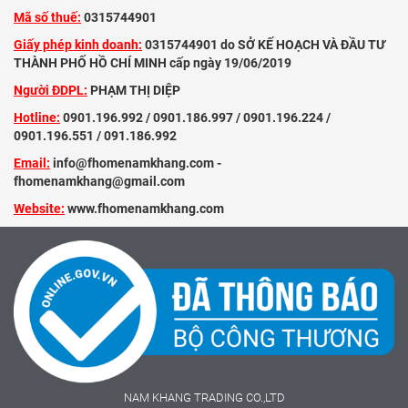
Mã số thuế:
0315744901
Giấy phép kinh doanh:
0315744901 do SỞ KẾ HOẠCH VÀ ĐẦU TƯ
THÀNH PHỐ HỒ CHÍ MINH cấp ngày 19/06/2019
Người ĐDPL:
PHẠM THỊ DIỆP
Hotline:
0901.196.992 / 0901.186.997 / 0901.196.224 /
0901.196.551 / 091.186.992
Email:
info@fhomenamkhang.com -
fhomenamkhang@gmail.com
Website:
www.fhomenamkhang.com
NAM KHANG TRADING CO.,LTD