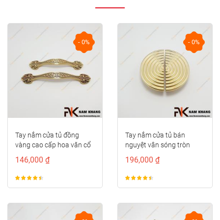
- 0%
- 0%
Tay nắm cửa tủ đồng
Tay nắm cửa tủ bán
vàng cao cấp hoa văn cổ
nguyệt vân sóng tròn
điển NK497D-RC-F
NK286S-VM
146,000 ₫
196,000 ₫