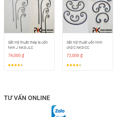
prev
next
Sắt mỹ thuật thép la uốn
Sắt mỹ thuật uốn hình
hình J NKS-JLC
chữ C NKS-CC
74,000 ₫
72,000 ₫
TƯ VẤN ONLINE