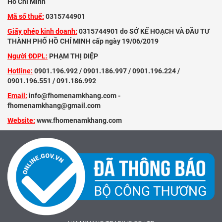
Hồ Chí Minh
Mã số thuế:
0315744901
Giấy phép kinh doanh:
0315744901 do SỞ KẾ HOẠCH VÀ ĐẦU TƯ
THÀNH PHỐ HỒ CHÍ MINH cấp ngày 19/06/2019
Người ĐDPL:
PHẠM THỊ DIỆP
Hotline:
0901.196.992 / 0901.186.997 / 0901.196.224 /
0901.196.551 / 091.186.992
Email:
info@fhomenamkhang.com -
fhomenamkhang@gmail.com
Website:
www.fhomenamkhang.com