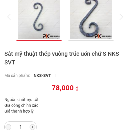
prev
ne
Sắt mỹ thuật thép vuông trúc uốn chữ S NKS-
SVT
Mã sản phẩm:
NKS-SVT
78,000
₫
Nguồn chất liệu tốt
Gia công chính xác
Giá thành hợp lý
-
+