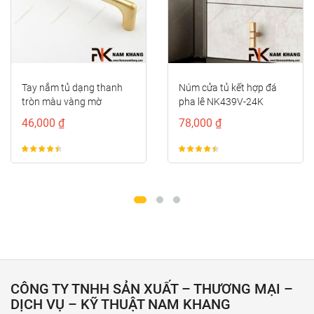
Núm cửa tủ kết hợp đá
Tay cầm cửa tủ đồng màu
pha lê NK439V-24K
đồng vàng viền đỏ
NK373D-RC
78,000 ₫
122,000 ₫
CÔNG TY TNHH SẢN XUẤT – THƯƠNG MẠI –
DỊCH VỤ – KỸ THUẬT NAM KHANG