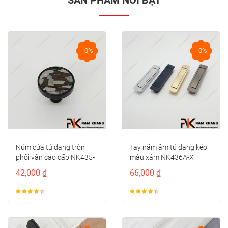
- 0%
- 0%
Tay nắm âm tủ dạng kéo
Núm cửa tủ hình cầu phối
màu xám NK436A-X
vân đá NK328
66,000 ₫
96,000 ₫