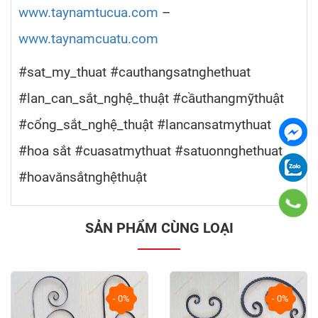
www.taynamtucua.com
–
www.taynamcuatu.com
#sat_my_thuat #cauthangsatnghethuat
#lan_can_sắt_nghệ_thuật #cầuthangmỹthuật
#cổng_sắt_nghệ_thuật #lancansatmythuat
#hoa sắt #cuasatmythuat #satuonnghethuat
#hoavănsắtnghệthuật
SẢN PHẨM CÙNG LOẠI
- 0%
- 0%