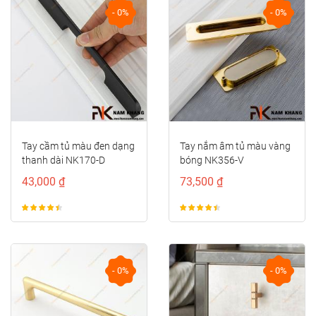
- 0%
- 0%
Tay nắm âm tủ màu vàng
Tay cầm cửa tủ đồng cao
bóng NK356-V
cấp NK211D-DVM
73,500 ₫
122,000 ₫
- 0%
- 0%