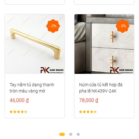
- 0%
- 0%
Núm cửa tủ kết hợp đá
Tay cầm cửa tủ đồng màu
pha lê NK439V-24K
đồng vàng viền đỏ
NK373D-RC
78,000 ₫
122,000 ₫