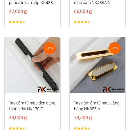
màu xám NK436A-X
vân đá NK328
66,000 ₫
96,000 ₫
- 0%
- 0%
Tay nắm âm tủ màu vàng
Tay cầm cửa tủ đồng cao
bóng NK356-V
cấp NK211D-DVM
73,500 ₫
122,000 ₫