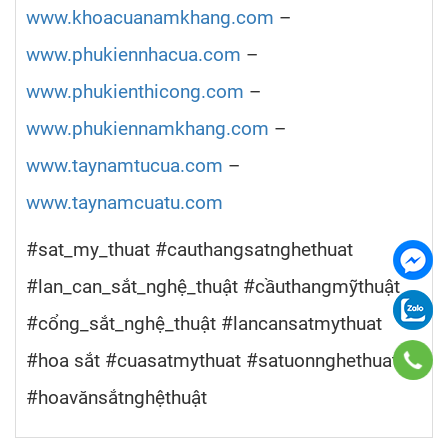
www.khoacuanamkhang.com
–
www.phukiennhacua.com
–
www.phukienthicong.com
–
www.phukiennamkhang.com
–
www.taynamtucua.com
–
www.taynamcuatu.com
#sat_my_thuat #cauthangsatnghethuat
#lan_can_sắt_nghệ_thuật #cầuthangmỹthuật
#cổng_sắt_nghệ_thuật #lancansatmythuat
#hoa sắt #cuasatmythuat #satuonnghethuat
#hoavănsắtnghệthuật