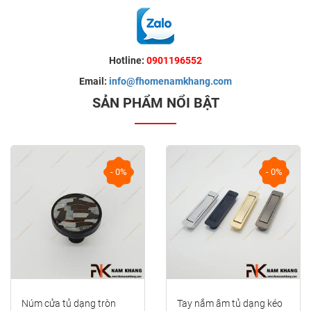
Hotline:
0901196552
Email:
info@fhomenamkhang.com
SẢN PHẨM NỔI BẬT
- 0%
- 0%
Tay nắm âm tủ dạng kéo
Núm cửa tủ hình cầu phối