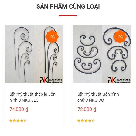
SẢN PHẨM CÙNG LOẠI
- 0%
- 0%
prev
next
Sắt mỹ thuật thép la uốn
Sắt mỹ thuật uốn hình
hình J NKS-JLC
chữ C NKS-CC
74,000 ₫
72,000 ₫