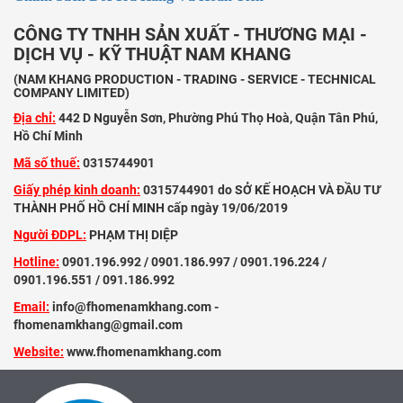
CÔNG TY TNHH SẢN XUẤT - THƯƠNG MẠI -
DỊCH VỤ - KỸ THUẬT NAM KHANG
(NAM KHANG PRODUCTION - TRADING - SERVICE - TECHNICAL
COMPANY LIMITED)
Địa chỉ:
442 D Nguyễn Sơn, Phường Phú Thọ Hoà, Quận Tân Phú,
Hồ Chí Minh
Mã số thuế:
0315744901
Giấy phép kinh doanh:
0315744901 do SỞ KẾ HOẠCH VÀ ĐẦU TƯ
THÀNH PHỐ HỒ CHÍ MINH cấp ngày 19/06/2019
Người ĐDPL:
PHẠM THỊ DIỆP
Hotline:
0901.196.992 / 0901.186.997 / 0901.196.224 /
0901.196.551 / 091.186.992
Email:
info@fhomenamkhang.com -
fhomenamkhang@gmail.com
Website:
www.fhomenamkhang.com