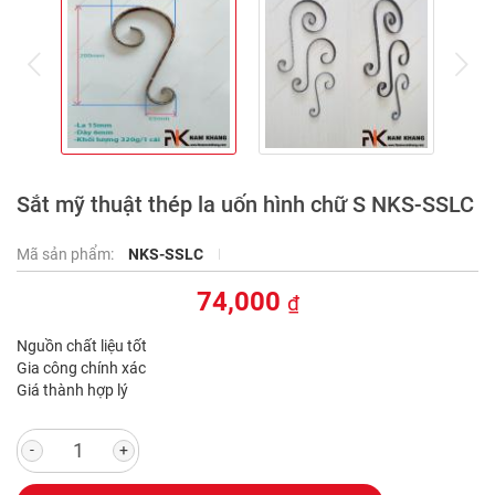
prev
ne
Sắt mỹ thuật thép la uốn hình chữ S NKS-SSLC
Mã sản phẩm:
NKS-SSLC
74,000
₫
Nguồn chất liệu tốt
Gia công chính xác
Giá thành hợp lý
-
+