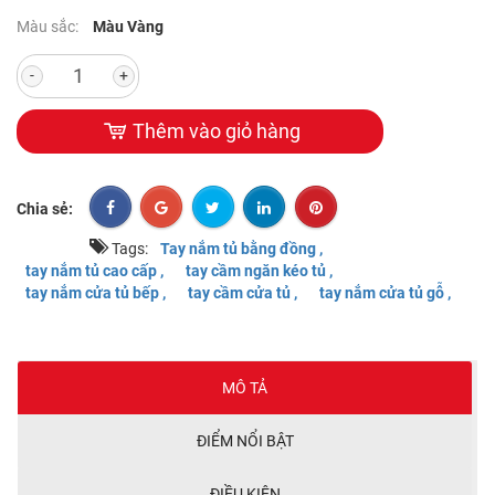
Màu sắc:
Màu Vàng
-
+
Thêm vào giỏ hàng
Chia sẻ:
Tags:
Tay nắm tủ bằng đồng ,
tay nắm tủ cao cấp ,
tay cầm ngăn kéo tủ ,
tay nắm cửa tủ bếp ,
tay cầm cửa tủ ,
tay nắm cửa tủ gỗ ,
MÔ TẢ
ĐIỂM NỔI BẬT
ĐIỀU KIỆN