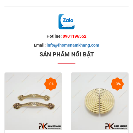
Hotline:
0901196552
Email:
info@fhomenamkhang.com
SẢN PHẨM NỔI BẬT
- 0%
- 0%