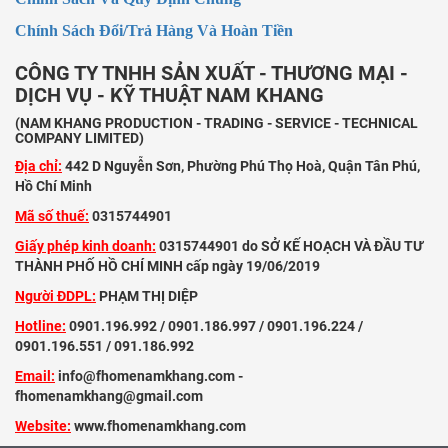
Chính Sách Đổi/Trả Hàng Và Hoàn Tiền
CÔNG TY TNHH SẢN XUẤT - THƯƠNG MẠI -
DỊCH VỤ - KỸ THUẬT NAM KHANG
(NAM KHANG PRODUCTION - TRADING - SERVICE - TECHNICAL
COMPANY LIMITED)
Địa chỉ:
442 D Nguyễn Sơn, Phường Phú Thọ Hoà, Quận Tân Phú,
Hồ Chí Minh
Mã số thuế:
0315744901
Giấy phép kinh doanh:
0315744901 do SỞ KẾ HOẠCH VÀ ĐẦU TƯ
THÀNH PHỐ HỒ CHÍ MINH cấp ngày 19/06/2019
Người ĐDPL:
PHẠM THỊ DIỆP
Hotline:
0901.196.992 / 0901.186.997 / 0901.196.224 /
0901.196.551 / 091.186.992
Email:
info@fhomenamkhang.com -
fhomenamkhang@gmail.com
Website:
www.fhomenamkhang.com