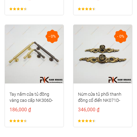
- 0%
- 0%
Tay nắm cửa tủ đồng
Núm cửa tủ phối thanh
vàng cao cấp NK306D-
đồng cổ điển NK071D-
DVM
BCF
186,000 ₫
346,000 ₫