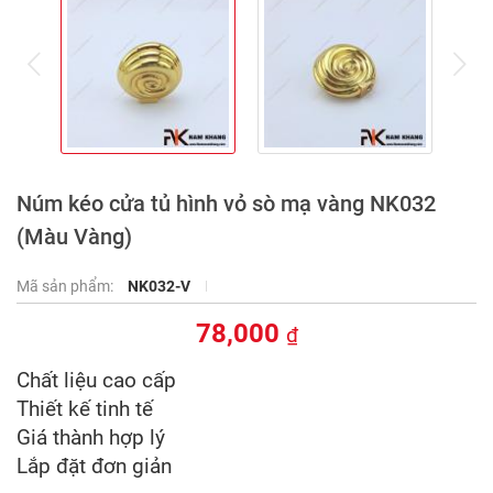
prev
ne
Núm kéo cửa tủ hình vỏ sò mạ vàng NK032
(Màu Vàng)
Mã sản phẩm:
NK032-V
78,000
₫
Chất liệu cao cấp
Thiết kế tinh tế
Giá thành hợp lý
Lắp đặt đơn giản