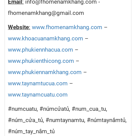
Email
:
info@fhomenamkhang.com -
fhomenamkhang@gmail.com
Website
:
www.fhomenamkhang.com
–
www.khoacuanamkhang.com
–
www.phukiennhacua.com
–
www.phukienthicong.com
–
www.phukiennamkhang.com
–
www.taynamtucua.com
–
www.taynamcuatu.com
#numcuatu, #númcửatủ, #num_cua_tu,
#núm_cửa_tủ, #numtaynamtu, #númtaynắmtủ,
#núm_tay_nắm_tủ