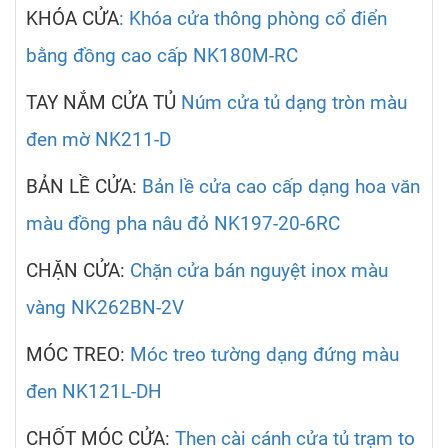
KHÓA CỬA
: Khóa cửa thông phòng cổ điển
bằng đồng cao cấp NK180M-RC
TAY NẮM CỬA TỦ
Núm cửa tủ dạng tròn màu
đen mờ NK211-D
BẢN LỀ CỬA:
Bản lề cửa cao cấp dạng hoa văn
màu đồng pha nâu đỏ NK197-20-6RC
CHẶN CỬA:
Chặn cửa bán nguyệt inox màu
vàng NK262BN-2V
MÓC TREO:
Móc treo tường dạng đứng màu
đen NK121L-DH
CHỐT MÓC CỬA:
Then cài cánh cửa tủ trạm to