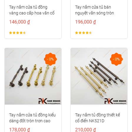
Tay nắm cửa tủ đồng
Tay nắm cửa tủ bán
vàng cao cấp hoa văn cổ
nguyệt vân sóng tròn
điển NK497D-RC-F
NK286S-VM
146,000 ₫
196,000 ₫
- 0%
- 0%
Tay nắm cửa tủ đồng kiểu
Tay nắm tủ đồng thiết kế
dáng đốt tròn trơn cao
cổ điển NK521D
cấp NK414D-CF
178,000 ₫
210,000 ₫