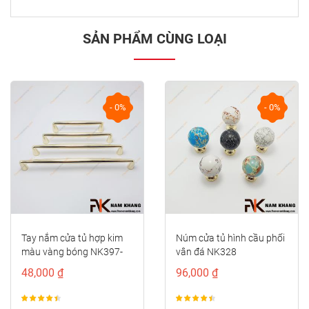
SẢN PHẨM CÙNG LOẠI
- 0%
- 0%
prev
next
Tay nắm cửa tủ hợp kim
Núm cửa tủ hình cầu phối
màu vàng bóng NK397-
vân đá NK328
96VB
48,000 ₫
96,000 ₫