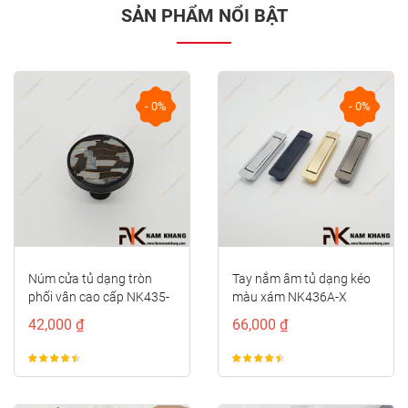
SẢN PHẨM NỔI BẬT
- 0%
- 0%
Núm cửa tủ dạng tròn
Tay nắm âm tủ dạng kéo
phối vân cao cấp NK435-
màu xám NK436A-X
DXC
42,000 ₫
66,000 ₫