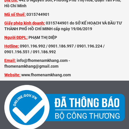
Địa chỉ:
442 D Nguyễn Sơn, Phường Phú Thọ Hoà, Quận Tân Phú,
Hồ Chí Minh
Mã số thuế:
0315744901
Giấy phép kinh doanh:
0315744901 do SỞ KẾ HOẠCH VÀ ĐẦU TƯ
THÀNH PHỐ HỒ CHÍ MINH cấp ngày 19/06/2019
Người ĐDPL:
PHẠM THỊ DIỆP
Hotline:
0901.196.992 / 0901.186.997 / 0901.196.224 /
0901.196.551 / 091.186.992
Email:
info@fhomenamkhang.com -
fhomenamkhang@gmail.com
Website:
www.fhomenamkhang.com