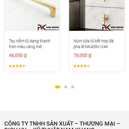
Tay nắm tủ dạng thanh
Núm cửa tủ kết hợp đá
tròn màu vàng mờ
pha lê NK439V-24K
NK211-VM
46,000 ₫
78,000 ₫
CÔNG TY TNHH SẢN XUẤT – THƯƠNG MẠI –