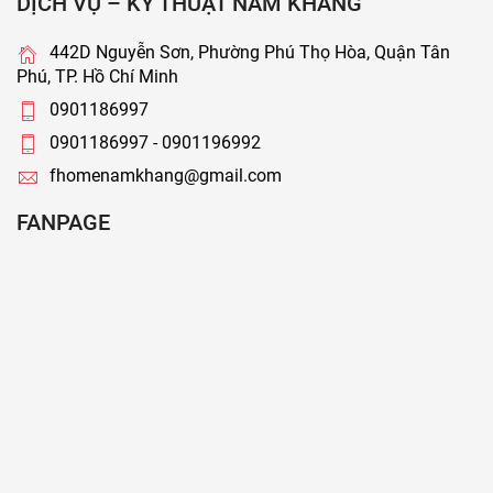
DỊCH VỤ – KỸ THUẬT NAM KHANG
442D Nguyễn Sơn, Phường Phú Thọ Hòa, Quận Tân
Phú, TP. Hồ Chí Minh
0901186997
0901186997 - 0901196992
fhomenamkhang@gmail.com
FANPAGE