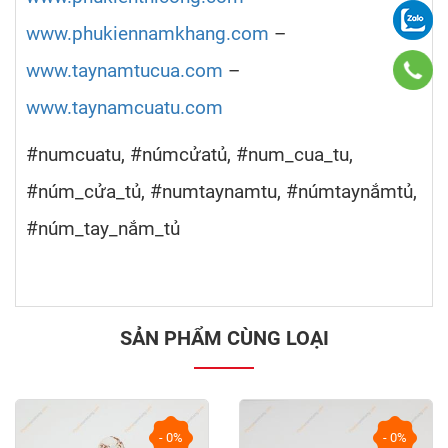
www.phukiennamkhang.com
–
www.taynamtucua.com
–
www.taynamcuatu.com
#numcuatu, #númcửatủ, #num_cua_tu,
#núm_cửa_tủ, #numtaynamtu, #númtaynắmtủ,
#núm_tay_nắm_tủ
SẢN PHẨM CÙNG LOẠI
- 0%
- 0%