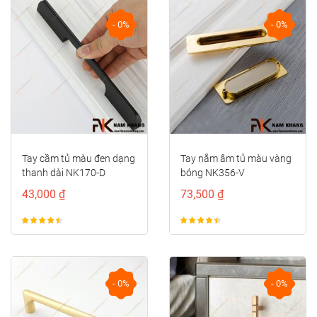
- 0%
- 0%
Tay cầm tủ màu đen dạng
Tay nắm âm tủ màu vàng
thanh dài NK170-D
bóng NK356-V
43,000 ₫
73,500 ₫
- 0%
- 0%