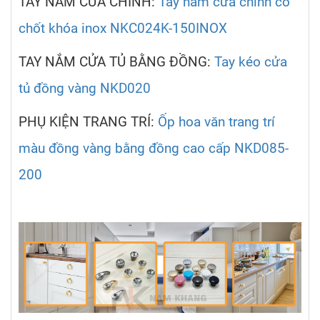
TAY NẮM CỬA CHÍNH:
Tay nắm cửa chính có
chốt khóa inox NKC024K-150INOX
TAY NẮM CỬA TỦ BẰNG ĐỒNG:
Tay kéo cửa
tủ đồng vàng NKD020
PHỤ KIỆN TRANG TRÍ:
Ốp hoa văn trang trí
màu đồng vàng bằng đồng cao cấp NKD085-
200