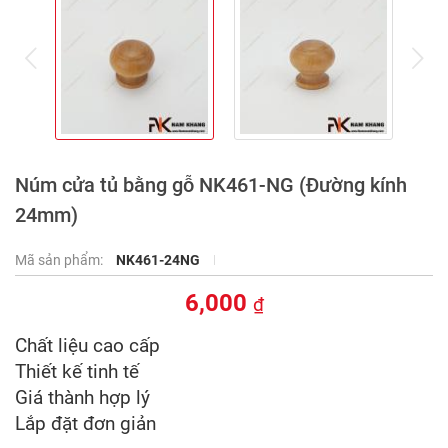
prev
ne
Núm cửa tủ bằng gỗ NK461-NG (Đường kính
24mm)
Mã sản phẩm:
NK461-24NG
6,000
₫
Chất liệu cao cấp
Thiết kế tinh tế
Giá thành hợp lý
Lắp đặt đơn giản