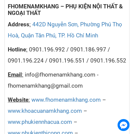
FHOMENAMKHANG – PHỤ KIỆN NỘI THẤT &
NGOẠI THẤT
Address
:
442D Nguyễn Sơn, Phường Phú Thọ
Hoà, Quận Tân Phú, TP. Hồ Chí Minh
Hotline
:
0901.196.992 / 0901.186.997 /
0901.196.224 / 0901.196.551 / 0901.196.552
Email
:
info@fhomenamkhang.com -
fhomenamkhang@gmail.com
Website
:
www.fhomenamkhang.com
–
www.khoacuanamkhang.com
–
www.phukiennhacua.com
–
www.phukienthicong.com
–