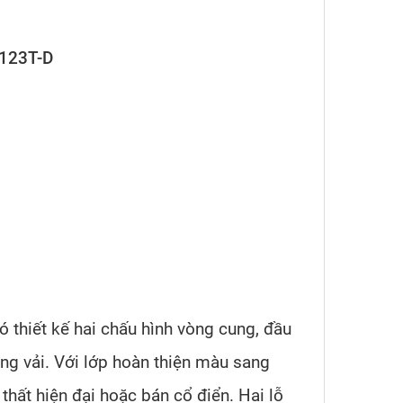
K123T-D
ó thiết kế hai chấu hình vòng cung, đầu
g vải. Với lớp hoàn thiện màu sang
hất hiện đại hoặc bán cổ điển. Hai lỗ