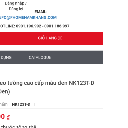
Đăng nhập
/
Đăng ký
EMAIL:
INFO@FHOMENAMKHANG.COM
OTLINE: 0901.196.992 - 0901.186.997
GIỎ HÀNG
(0)
 DỤNG
CATALOGUE
reo tường cao cấp màu đen NK123T-D
Đen)
phẩm:
NK123T-D
00
₫
 thước tổng thể