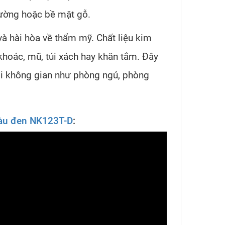
tường hoặc bề mặt gỗ.
và hài hòa về thẩm mỹ. Chất liệu kim
 khoác, mũ, túi xách hay khăn tắm. Đây
ọi không gian như phòng ngủ, phòng
àu đen NK123T-D
: