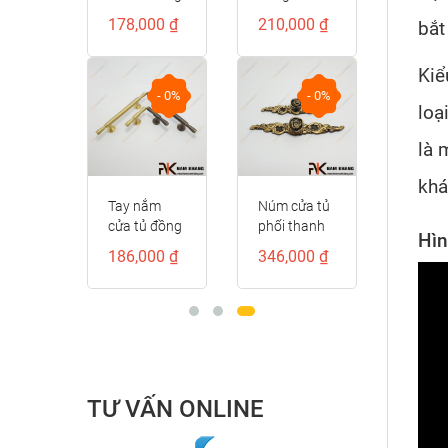
kiểu dáng
kế cổ điển
00 ₫
178,000 ₫
210,000 ₫
bắt
D-
đốt tròn
NK521D
trơn cao cấp
Kiể
NK414D-CF
- 0%
- 0%
- 0%
loạ
là 
khá
ầm cửa
Tay nắm
Núm cửa tủ
g
cửa tủ đồng
phối thanh
Hìn
ồng
vàng cao
đồng cổ
00 ₫
186,000 ₫
346,000 ₫
iền đỏ
cấp
điển
D-RC
NK306D-
NK071D-
DVM
BCF
TƯ VẤN ONLINE