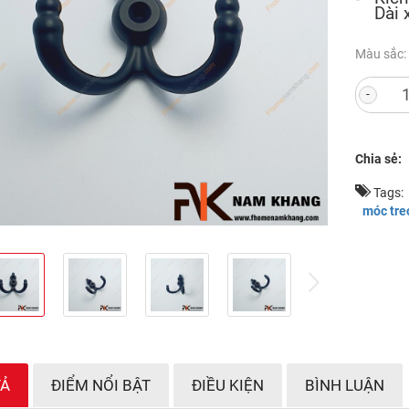
Dài
Màu sắc:
-
Chia sẻ:
Tags:
móc treo
v
next
TẢ
ĐIỂM NỔI BẬT
ĐIỀU KIỆN
BÌNH LUẬN