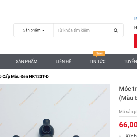
H
Sản phẩm
SẢN PHẨM
LIÊN HỆ
TIN TỨC
TUYỂN
o Cấp Màu Đen NK123T-D
Móc t
(Màu 
Mã sản 
66,0
Kích