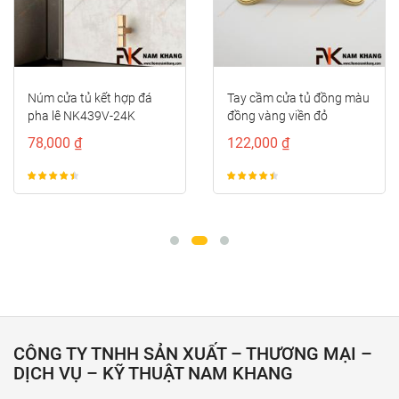
Núm cửa tủ kết hợp đá
Tay cầm cửa tủ đồng màu
pha lê NK439V-24K
đồng vàng viền đỏ
NK373D-RC
78,000 ₫
122,000 ₫
CÔNG TY TNHH SẢN XUẤT – THƯƠNG MẠI –
DỊCH VỤ – KỸ THUẬT NAM KHANG