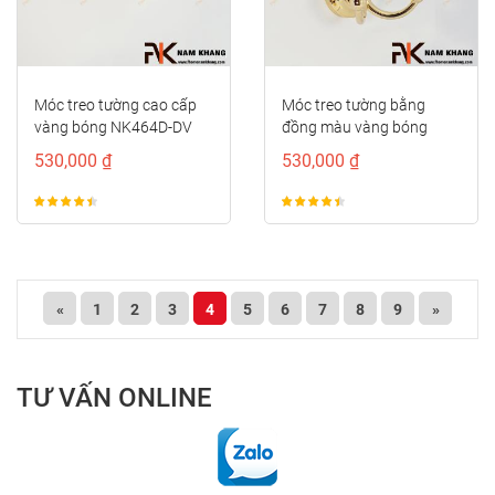
Móc treo tường cao cấp
Móc treo tường bằng
vàng bóng NK464D-DV
đồng màu vàng bóng
NK122-DV
530,000 ₫
530,000 ₫
«
1
2
3
4
5
6
7
8
9
»
TƯ VẤN ONLINE