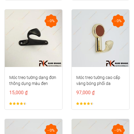
- 0%
- 0%
Móc treo tường dạng đơn
Móc treo tường cao cấp
thông dụng màu đen
vàng bóng phối da
NK121N-D
NK124DD-V
15,000 ₫
97,000 ₫
- 0%
- 0%