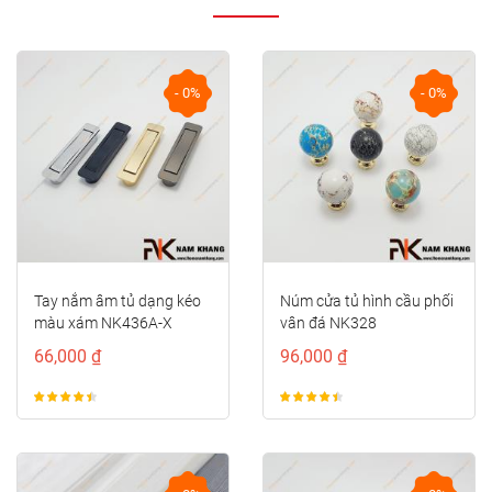
- 0%
- 0%
Tay nắm âm tủ dạng kéo
Núm cửa tủ hình cầu phối
màu xám NK436A-X
vân đá NK328
66,000 ₫
96,000 ₫