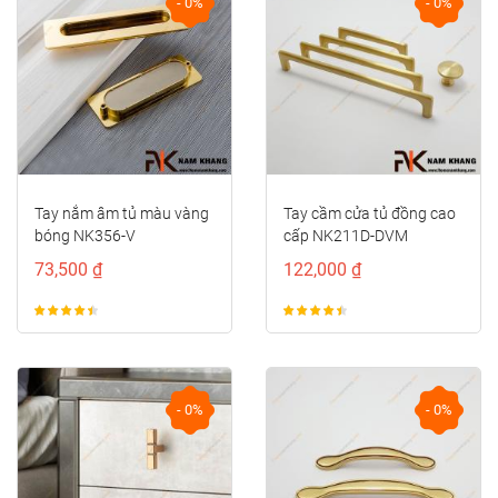
- 0%
- 0%
Tay nắm âm tủ màu vàng
Tay cầm cửa tủ đồng cao
bóng NK356-V
cấp NK211D-DVM
73,500 ₫
122,000 ₫
- 0%
- 0%