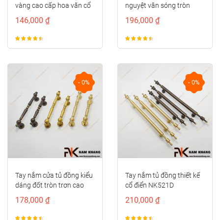
vàng cao cấp hoa văn cổ
nguyệt vân sóng tròn
điển NK497D-RC-F
NK286S-VM
146,000 ₫
196,000 ₫
- 0%
- 0%
Tay nắm cửa tủ đồng kiểu
Tay nắm tủ đồng thiết kế
dáng đốt tròn trơn cao
cổ điển NK521D
cấp NK414D-CF
178,000 ₫
210,000 ₫