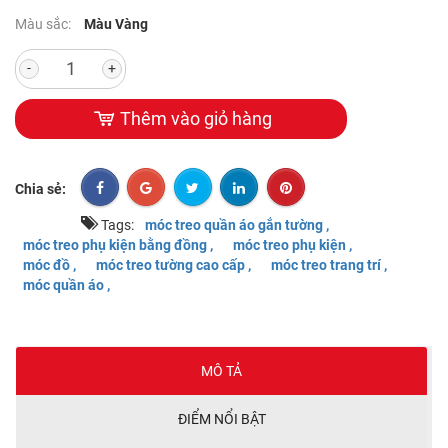
Màu sắc:
Màu Vàng
-
+
Thêm vào giỏ hàng
Chia sẻ:
Tags:
móc treo quần áo gắn tường ,
móc treo phụ kiện bằng đồng ,
móc treo phụ kiện ,
móc đồ ,
móc treo tường cao cấp ,
móc treo trang trí ,
móc quần áo ,
MÔ TẢ
ĐIỂM NỔI BẬT