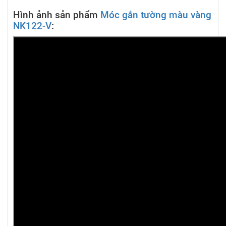
Hình ảnh sản phẩm
Móc gắn tường màu vàng
NK122-V
: