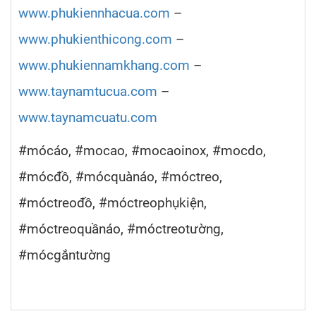
www.phukiennhacua.com
–
www.phukienthicong.com
–
www.phukiennamkhang.com
–
www.taynamtucua.com
–
www.taynamcuatu.com
#mócáo, #mocao, #mocaoinox, #mocdo,
#mócđồ, #mócquànáo, #móctreo,
#móctreođồ, #móctreophụkiện,
#móctreoquầnáo, #móctreotường,
#mócgắntường