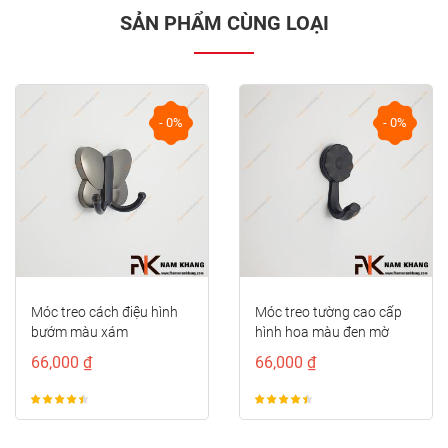
SẢN PHẨM CÙNG LOẠI
- 0%
- 0%
prev
next
Móc treo cách điệu hình
Móc treo tường cao cấp
bướm màu xám
hình hoa màu đen mờ
NK124CB-DX
NK124H-D
66,000 ₫
66,000 ₫