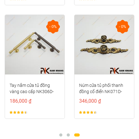
- 0%
- 0%
Tay nắm cửa tủ đồng
Núm cửa tủ phối thanh
vàng cao cấp NK306D-
đồng cổ điển NK071D-
DVM
BCF
186,000 ₫
346,000 ₫