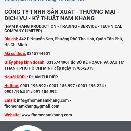
CÔNG TY TNHH SẢN XUẤT - THƯƠNG MẠI -
DỊCH VỤ - KỸ THUẬT NAM KHANG
(NAM KHANG PRODUCTION - TRADING - SERVICE - TECHNICAL
COMPANY LIMITED)
Địa chỉ:
442 D Nguyễn Sơn, Phường Phú Thọ Hoà, Quận Tân Phú,
Hồ Chí Minh
Mã số thuế:
0315744901
Giấy phép kinh doanh:
0315744901 do SỞ KẾ HOẠCH VÀ ĐẦU TƯ
THÀNH PHỐ HỒ CHÍ MINH cấp ngày 19/06/2019
Người ĐDPL:
PHẠM THỊ DIỆP
Hotline:
0901.196.992 / 0901.186.997 / 0901.196.224 /
0901.196.551 / 091.186.992
Email:
info@fhomenamkhang.com -
fhomenamkhang@gmail.com
Website:
www.fhomenamkhang.com