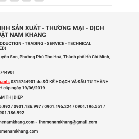
HH SẢN XUẤT - THƯƠNG MẠI - DỊCH
HUẬT NAM KHANG
DUCTION - TRADING - SERVICE - TECHNICAL
ED)
uyễn Sơn, Phường Phú Thọ Hoà, Thành phố Hồ Chí Minh,
744901
oanh:
0315744901 do SỞ KẾ HOẠCH VÀ ĐẦU TƯ THÀNH
 cấp ngày 19/06/2019
M THỊ DIỆP
.992 / 0901.186.997 / 0901.196.224 / 0901.196.551 /
0901.186.992
menamkhang.com - fhomenamkhang@gmail.com
omenamkhang.com