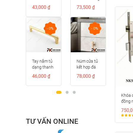
thanh
bóng
cấp
kiểu 
00 ₫
73,500 ₫
122,000 ₫
178,
K170-D
NK356-V
NK211D-
đốt t
DVM
trơn 
NK41
- 0%
- 0%
- 0%
ắm tủ
Núm cửa tủ
Tay cầm cửa
Tay 
thanh
kết hợp đá
tủ đồng
cửa t
màu
pha lê
màu đồng
vàng
00 ₫
78,000 ₫
122,000 ₫
186,
 mờ
NK439V-
vàng viền đỏ
cấp
1-VM
24K
NK373D-RC
NK30
DVM
Khóa 
đồng 
750,0
TƯ VẤN ONLINE