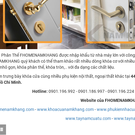
 Phân Thể FHOMENAMKHANG được nhập khẩu từ nhà máy lớn với công ng
HANG quý khách có thể tham khảo rất nhiều dòng khóa cơ với nhiều s
nhỏ gọn, khóa phân thể, khóa tròn,.. với đa dạng các chất liệu.
trưng bày khóa cửa cùng nhiều phụ kiện nội thất, ngoại thất khác tại
4
Hồ Chí Minh.
Hotline:
0901.196.992 - 0901.186.997 - 0901.196.224 
Website của FHOMENAMK
menamkhang.com
-
www.khoacuanamkhang.com
-
www.phukiennhacu
www.taynamcuatu.com
-
www.tayn