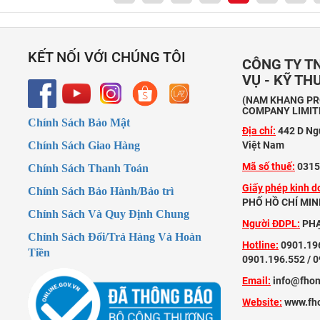
KẾT NỐI VỚI CHÚNG TÔI
CÔNG TY TN
VỤ - KỸ T
(NAM KHANG PRO
COMPANY LIMIT
Chính Sách Bảo Mật
Địa chỉ:
442 D Ng
Chính Sách Giao Hàng
Việt Nam
Mã số thuế:
0315
Chính Sách Thanh Toán
Giấy phép kinh d
Chính Sách Bảo Hành/Bảo trì
PHỐ HỒ CHÍ MINH
Chính Sách Và Quy Định Chung
Người ĐDPL:
PHẠ
Chính Sách Đổi/Trả Hàng Và Hoàn
Hotline:
0901.196
Tiền
0901.196.552 / 
Email:
info@fho
Website:
www.fh