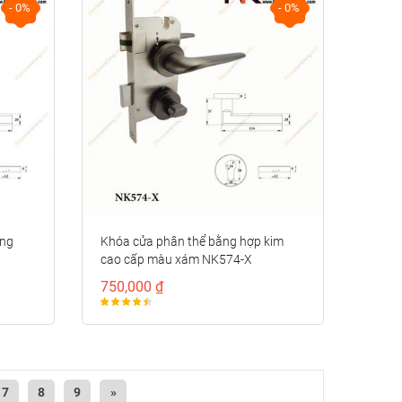
- 0%
- 0%
ạng
Khóa cửa phân thể bằng hợp kim
cao cấp màu xám NK574-X
750,000 ₫
7
8
9
»