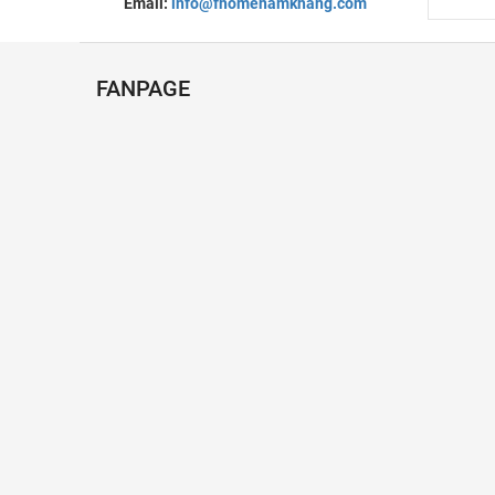
Email:
info@fhomenamkhang.com
FANPAGE