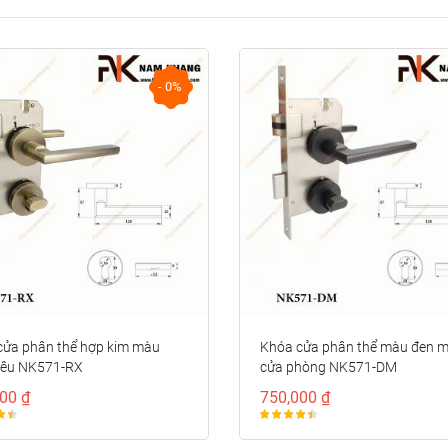
- 0%
- 0%
- 0%
nắm
Tay nắm
ủ đồng
cửa tủ bán
 cao
nguyệt vân
000 ₫
196,000 ₫
hoa văn
sóng tròn
ển
NK286S-VM
7D-RC-
- 0%
- 0%
cửa phân thể hợp kim màu
Khóa cửa phân thể màu đen 
rêu NK571-RX
cửa phòng NK571-DM
00 ₫
750,000 ₫
nắm
Tay nắm tủ
ủ đồng
đồng thiết