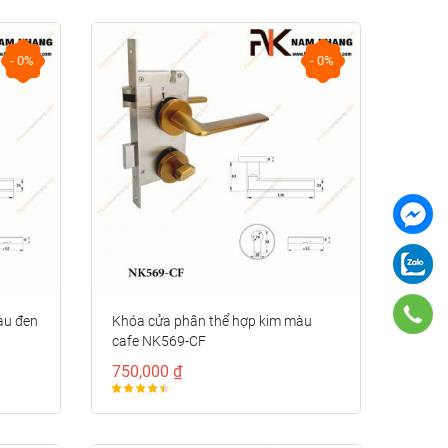
- 0%
- 0%
àu đen
Khóa cửa phân thể hợp kim màu
cafe NK569-CF
750,000 ₫