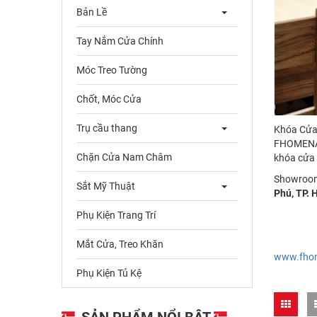
Bản Lề
Tay Nắm Cửa Chính
Móc Treo Tường
Chốt, Móc Cửa
Trụ cầu thang
Khóa Cửa
FHOMENAMK
Chặn Cửa Nam Châm
khóa cửa 
Showroom 
Sắt Mỹ Thuật
Phú, TP. 
Phụ Kiện Trang Trí
Mắt Cửa, Treo Khăn
www.fho
Phụ Kiện Tủ Kệ
SẢN PHẨM NỔI BẬT