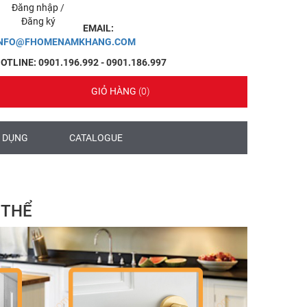
Đăng nhập
/
Đăng ký
EMAIL:
INFO@FHOMENAMKHANG.COM
OTLINE: 0901.196.992 - 0901.186.997
GIỎ HÀNG
(0)
 DỤNG
CATALOGUE
 THỂ