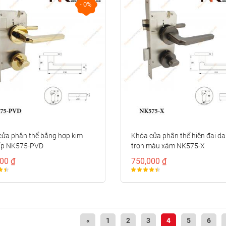
- 0%
cửa phân thể bằng hợp kim
Khóa cửa phân thể hiện đại d
ấp NK575-PVD
trơn màu xám NK575-X
00 ₫
750,000 ₫
«
1
2
3
4
5
6