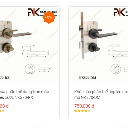
dáng
kế cổ điển
000 ₫
210,000 ₫
ròn
NK521D
cao cấp
- 0%
4D-CF
- 0%
- 0%
nắm
Núm cửa tủ
ủ đồng
phối thanh
 cao
đồng cổ
000 ₫
346,000 ₫
điển
6D-
NK071D-
BCF
cửa phân thể dạng trơn màu
Khóa cửa phân thể hợp kim m
rêu xước NK570-RX
mờ NK570-DM
00 ₫
750,000 ₫