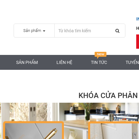
H
Sản phẩm
SẢN PHẨM
LIÊN HỆ
TIN TỨC
TUYỂN
KHÓA CỬA PHÂN