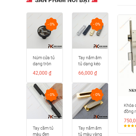
- 0%
- 0%
- 0%
ửa tủ
Tay nắm âm
Núm cửa tủ
Tay 
tròn
tủ dạng kéo
hình cầu
cửa t
vân
màu xám
phối vân đá
vàng
00 ₫
66,000 ₫
96,000 ₫
146,
ấp
NK436A-X
NK328
cấp 
5-DXC
cổ đi
NK49
F
- 0%
- 0%
- 0%
Khóa 
đồng 
750,0
ầm tủ
Tay nắm âm
Tay cầm cửa
Tay 
đen
tủ màu vàng
tủ đồng cao
cửa t