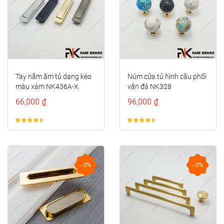
Tay nắm âm tủ dạng kéo
Núm cửa tủ hình cầu phối
màu xám NK436A-X
vân đá NK328
66,000 ₫
96,000 ₫
- 0%
- 0%