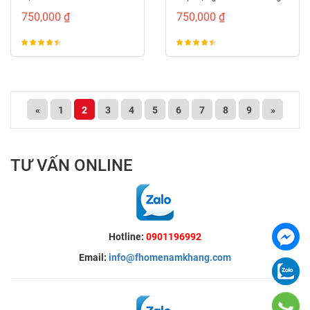
xước NK575-VX
750,000 ₫
750,000 ₫
«
1
2
3
4
5
6
7
8
9
»
TƯ VẤN ONLINE
Hotline:
0901196992
Email:
info@fhomenamkhang.com