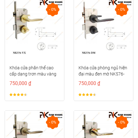
- 0%
- 0%
Khóa cửa phân thể cao
Khóa cửa phòng ngủ hiện
cấp dạng trơn màu vàng
đại màu đen mờ NK576-
xước NK576-VX
DM
750,000 ₫
750,000 ₫
- 0%
- 0%