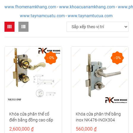
www.fhomenamkhang.com
-
www.khoacuanamkhang.com
-
www.ph
www.taynamcuatu.com
-
www.taynamtucua.com
- 0%
- 0%
Khóa cửa phân thể cổ
Khóa cửa phân thể bằng
điển bằng đồng cao cấp
inox NK476-INOX304
màu vàng bóng...
2,600,000 ₫
560,000 ₫