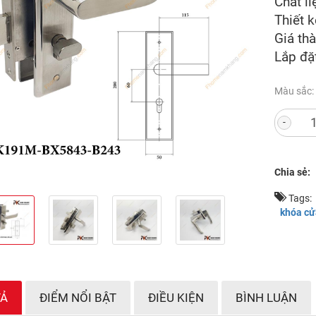
Chất l
Thiết k
Giá th
Lắp đặ
Màu sắc:
-
Chia sẻ:
Tags:
khóa cử
TẢ
ĐIỂM NỔI BẬT
ĐIỀU KIỆN
BÌNH LUẬN