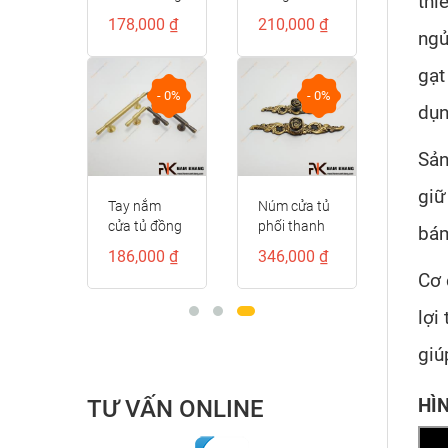
thi
kiểu dáng
kế cổ điển
00 ₫
178,000 ₫
210,000 ₫
D-
đốt tròn
NK521D
ngủ
trơn cao cấp
gạt
NK414D-CF
- 0%
- 0%
- 0%
dụn
Sản
giữ
ầm cửa
Tay nắm
Núm cửa tủ
g
cửa tủ đồng
phối thanh
bám
ồng
vàng cao
đồng cổ
00 ₫
186,000 ₫
346,000 ₫
iền đỏ
cấp
điển
Cơ 
D-RC
NK306D-
NK071D-
DVM
BCF
lợi
giú
TƯ VẤN ONLINE
HÌ