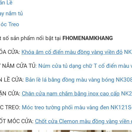
ản Lề
ay nắm tủ
óc Treo
 số sản phẩm nổi bật tại
FHOMENAMKHANG
ÓA CỬA:
Khóa âm cổ điển màu đồng vàng viền đỏ
NK
Y NẮM CỬA TỦ
: Núm cửa tủ dạng chữ T cổ điển màu
N LỀ CỬA:
Bản lề lá bằng đồng màu vàng bóng NK30
ẶN CỬA:
Chặn cửa nam châm bằng inox cao cấp
NK2
C TREO:
Móc treo tường phối màu vàng đen NK121S
ỐT MÓC CỬA:
Chốt cửa Clemon màu đồng vàng viền 