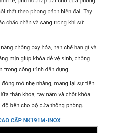
 tinh tế, phù hợp lắp đặt cho cửa phòng
i thất theo phong cách hiện đại. Tay
c chắc chắn và sang trọng khi sử
 năng chống oxy hóa, hạn chế han gỉ và
áng mịn giúp khóa dễ vệ sinh, chống
 trong công trình dân dụng.
c đóng mở nhẹ nhàng, mang lại sự tiện
giữa thân khóa, tay nắm và chốt khóa
à độ bền cho bộ cửa thông phòng.
CAO CẤP NK191M-INOX