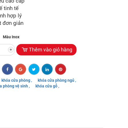
iệu cao cấp
ế tinh tế
ành hợp lý
t đơn giản
Màu Inox
Thêm vào giỏ hàng
+
khóa cửa phòng ,
khóa cửa phòng ngủ ,
a phòng vệ sinh ,
khóa cửa gỗ ,