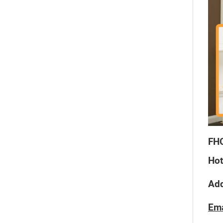
FH
Hot
Ad
Ema