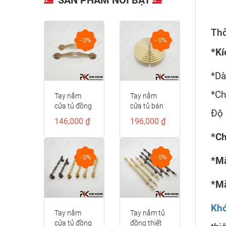
Thô
- 0%
- 0%
- 0%
*Kí
*Dà
*Ch
ửa tủ
Tay nắm
Tay nắm
ầu
cửa tủ đồng
cửa tủ bán
Độ 
ân đá
vàng cao
nguyệt vân
0 ₫
146,000 ₫
196,000 ₫
8
cấp hoa văn
sóng tròn
*Ch
cổ điển
NK286S-VM
NK497D-RC-
F
- 0%
- 0%
- 0%
*Mà
*Mã
Kh
ầm cửa
Tay nắm
Tay nắm tủ
g cao
cửa tủ đồng
đồng thiết