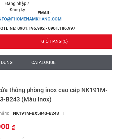
Đăng nhập
/
Đăng ký
EMAIL:
INFO@FHOMENAMKHANG.COM
OTLINE: 0901.196.992 - 0901.186.997
GIỎ HÀNG
(0)
 DỤNG
CATALOGUE
cửa thông phòng inox cao cấp NK191M-
3-B243 (Màu Inox)
phẩm:
NK191M-BX5843-B243
000
₫