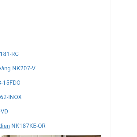
181-RC
 vàng NK207-V
8-15FDO
62-INOX
-VD
đien
NK187KE-OR