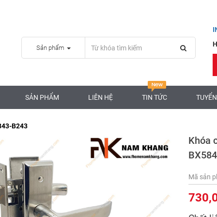
H
Sản phẩm
SẢN PHẨM
LIÊN HỆ
TIN TỨC
TUYỂN
843-B243
Khóa 
BX584
Mã sản 
730,