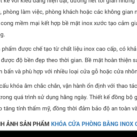
ết kế với kiểu dáng hiện đại, đường nét tối giản nhưng
, phòng làm việc, phòng khách hoặc các không gian nộ
 cong mềm mại kết hợp bề mặt inox xước tạo cảm giá
g.
 phẩm được chế tạo từ chất liệu inox cao cấp, có khả
 được độ bền đẹp theo thời gian. Bề mặt hoàn thiện s
 bẩn và phù hợp với nhiều loại cửa gỗ hoặc cửa nhôm
cấu khóa âm chắc chắn, vận hành ổn định với thao tá
 trong quá trình sử dụng hằng ngày. Thiết kế đồng bộ 
p tăng tính thẩm mỹ, đồng thời đảm bảo độ an toàn v
NH ẢNH SẢN PHẨM
KHÓA CỬA PHÒNG BẰNG INOX 