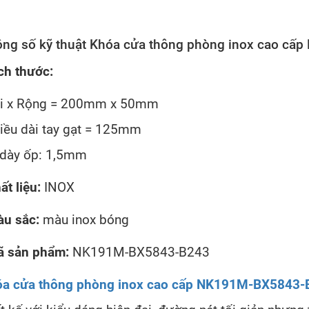
ng số kỹ thuật Khóa cửa thông phòng inox cao c
ch thước:
i x Rộng = 200mm x 50mm
iều dài tay gạt = 125mm
dày ốp: 1,5mm
ất liệu:
INOX
u sắc:
màu inox bóng
 sản phẩm:
NK191M-BX5843-B243
óa cửa thông phòng inox cao cấp NK191M-BX5843