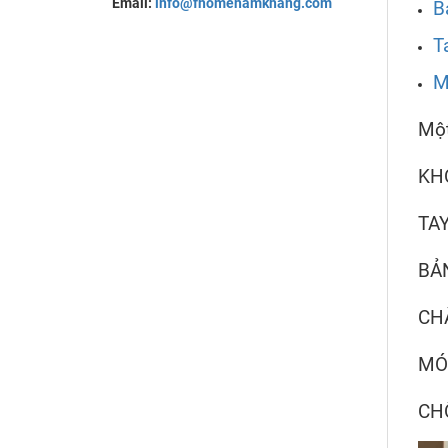
Email:
info@fhomenamkhang.com
B
T
M
Một
KH
TA
BẢ
CH
MÓ
CH