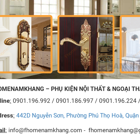
OMENAMKHANG – PHỤ KIỆN NỘI THẤT & NGOẠI T
line
:
0901.196.992 / 0901.186.997 / 0901.196.224 
dress
:
442D Nguyễn Sơn, Phường Phú Thọ Hoà, Quận T
il
:
info@fhomenamkhang.com - fhomenamkhang@