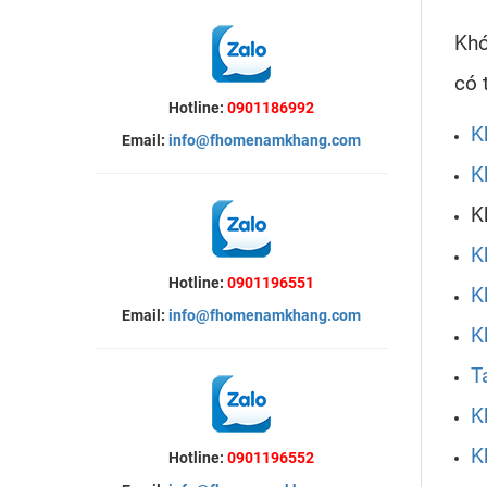
Khó
có 
Hotline:
0901186992
K
Email:
info@fhomenamkhang.com
K
K
K
Hotline:
0901196551
K
Email:
info@fhomenamkhang.com
K
T
K
K
Hotline:
0901196552