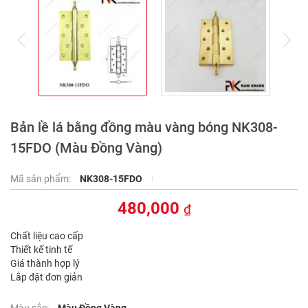
prev
ne
Bản lề lá bằng đồng màu vàng bóng NK308-
15FDO (Màu Đồng Vàng)
Mã sản phẩm:
NK308-15FDO
480,000
₫
Chất liệu cao cấp
Thiết kế tinh tế
Giá thành hợp lý
Lắp đặt đơn giản
Màu sắc:
Màu Đồng Vàng