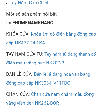
Tay Nắm Cửa Chính
Một số sản phẩm nổi bật
tại
FHOMENAMKHANG
KHÓA CỬA:
Khóa âm cổ điển bằng đồng cao
cấp NK477-24K-KA
TAY NẮM CỬA TỦ
: Tay nắm tủ dạng thanh cổ
điển màu trắng bạc NK207-B
BẢN LỀ CỬA:
Bản lề lá dạng hoa văn bằng
đồng cao cấp NK308-HV11FDO
CHẶN CỬA:
Chặn cửa nam châm màu đồng
vàng viền đen NK262-DOR