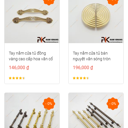
Tay nắm cửa tủ đồng
Tay nắm cửa tủ bán
vàng cao cấp hoa văn cổ
nguyệt vân sóng tròn
điển NK497D-RC-F
NK286S-VM
146,000 ₫
196,000 ₫
- 0%
- 0%