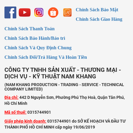
Chính Sách Bảo Mật
Chính Sách Giao Hàng
Chính Sách Thanh Toán
Chính Sách Bảo Hành/Bảo trì
Chính Sách Và Quy Định Chung
Chính Sách Đổi/Trả Hàng Và Hoàn Tiền
CÔNG TY TNHH SẢN XUẤT - THƯƠNG MẠI -
DỊCH VỤ - KỸ THUẬT NAM KHANG
(NAM KHANG PRODUCTION - TRADING - SERVICE - TECHNICAL
COMPANY LIMITED)
Địa chỉ:
442 D Nguyễn Sơn, Phường Phú Thọ Hoà, Quận Tân Phú,
Hồ Chí Minh
Mã số thuế:
0315744901
Giấy phép kinh doanh:
0315744901 do SỞ KẾ HOẠCH VÀ ĐẦU TƯ
THÀNH PHỐ HỒ CHÍ MINH cấp ngày 19/06/2019