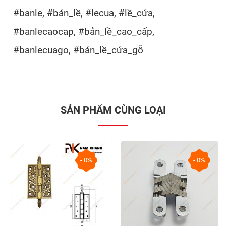
#banle, #bản_lề, #lecua, #lề_cửa,
#banlecaocap, #bản_lề_cao_cấp,
#banlecuago, #bản_lề_cửa_gỗ
SẢN PHẨM CÙNG LOẠI
- 0%
- 0%