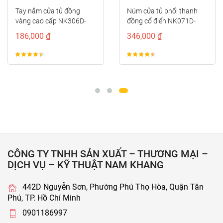
Tay nắm cửa tủ đồng
Núm cửa tủ phối thanh
vàng cao cấp NK306D-
đồng cổ điển NK071D-
DVM
BCF
186,000 ₫
346,000 ₫
CÔNG TY TNHH SẢN XUẤT – THƯƠNG MẠI –
DỊCH VỤ – KỸ THUẬT NAM KHANG
442D Nguyễn Sơn, Phường Phú Thọ Hòa, Quận Tân
Phú, TP. Hồ Chí Minh
0901186997