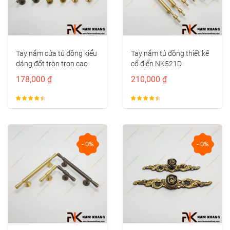
Tay nắm cửa tủ đồng kiểu
Tay nắm tủ đồng thiết kế
dáng đốt tròn trơn cao
cổ điển NK521D
cấp NK414D-CF
178,000 ₫
210,000 ₫
- 0%
- 0%