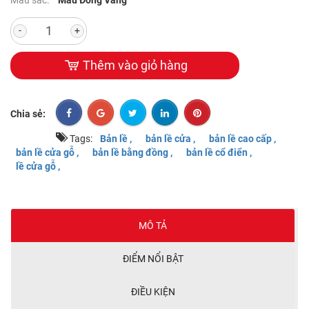
-
+
Thêm vào giỏ hàng
Chia sẻ:
Tags:
Bản lề ,
bản lề cửa ,
bản lề cao cấp ,
bản lề cửa gỗ ,
bản lề bằng đồng ,
bản lề cổ điển ,
lề cửa gỗ ,
MÔ TẢ
ĐIỂM NỔI BẬT
ĐIỀU KIỆN