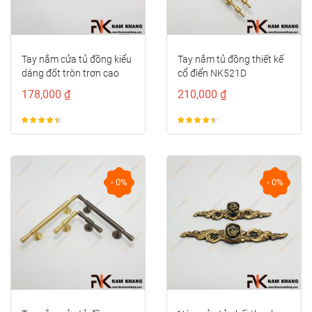
Tay nắm cửa tủ đồng kiểu
Tay nắm tủ đồng thiết kế
dáng đốt tròn trơn cao
cổ điển NK521D
cấp NK414D-CF
178,000 ₫
210,000 ₫
- 0%
- 0%