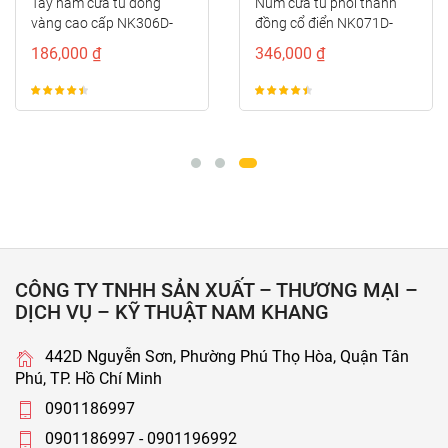
Tay nắm cửa tủ đồng
Núm cửa tủ phối thanh
vàng cao cấp NK306D-
đồng cổ điển NK071D-
DVM
BCF
186,000 ₫
346,000 ₫
CÔNG TY TNHH SẢN XUẤT – THƯƠNG MẠI –
DỊCH VỤ – KỸ THUẬT NAM KHANG
442D Nguyễn Sơn, Phường Phú Thọ Hòa, Quận Tân
Phú, TP. Hồ Chí Minh
0901186997
0901186997 - 0901196992