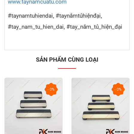
www.taynamcuatu.com
#taynamtuhiendai, #taynắmtủhiệnđại,
#tay_nam_tu_hien_dai, #tay_nắm_tủ_hiện_đại
SẢN PHẨM CÙNG LOẠI
- 0%
- 0%
prev
next