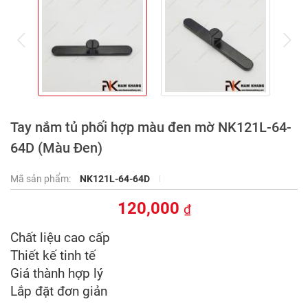
prev
ne
Tay nắm tủ phối hợp màu đen mờ NK121L-64-
64D (Màu Đen)
Mã sản phẩm:
NK121L-64-64D
120,000
₫
Chất liệu cao cấp
Thiết kế tinh tế
Giá thành hợp lý
Lắp đặt đơn giản