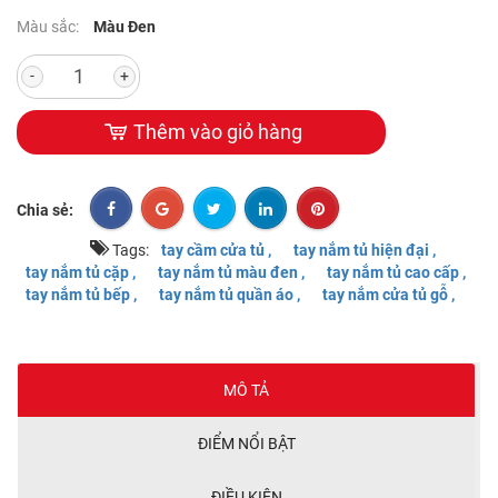
Màu sắc:
Màu Đen
-
+
Thêm vào giỏ hàng
Chia sẻ:
Tags:
tay cầm cửa tủ ,
tay nắm tủ hiện đại ,
tay nắm tủ cặp ,
tay nắm tủ màu đen ,
tay nắm tủ cao cấp ,
tay nắm tủ bếp ,
tay nắm tủ quần áo ,
tay nắm cửa tủ gỗ ,
MÔ TẢ
ĐIỂM NỔI BẬT
ĐIỀU KIỆN