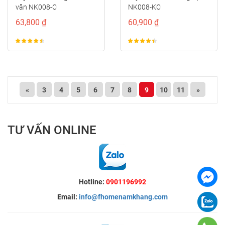
vân NK008-C
NK008-KC
63,800 ₫
60,900 ₫
«
3
4
5
6
7
8
9
10
11
»
TƯ VẤN ONLINE
Hotline:
0901196992
Email:
info@fhomenamkhang.com