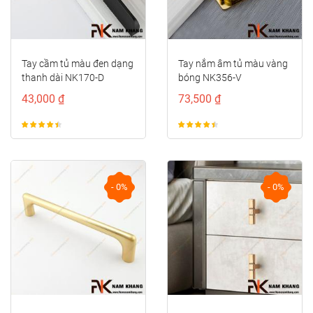
Tay nắm âm tủ màu vàng
Tay cầm cửa tủ đồng cao
bóng NK356-V
cấp NK211D-DVM
73,500 ₫
122,000 ₫
- 0%
- 0%