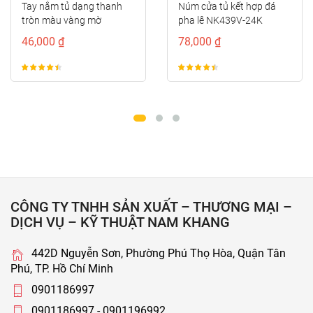
Núm cửa tủ kết hợp đá
Tay cầm cửa tủ đồng màu
pha lê NK439V-24K
đồng vàng viền đỏ
NK373D-RC
78,000 ₫
122,000 ₫
CÔNG TY TNHH SẢN XUẤT – THƯƠNG MẠI –
DỊCH VỤ – KỸ THUẬT NAM KHANG
442D Nguyễn Sơn, Phường Phú Thọ Hòa, Quận Tân
Phú, TP. Hồ Chí Minh
0901186997
0901186997 - 0901196992