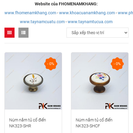
Website của FHOMENAMKHANG:
www.fhomenamkhang.com
-
www.khoacuanamkhang.com
-
www.ph
www.taynamcuatu.com
-
www.taynamtucua.com
- 0%
- 0%
Núm nắm tủ cổ điển
Núm nắm tủ cổ điển
NK323-SHR
NK323-SHCF