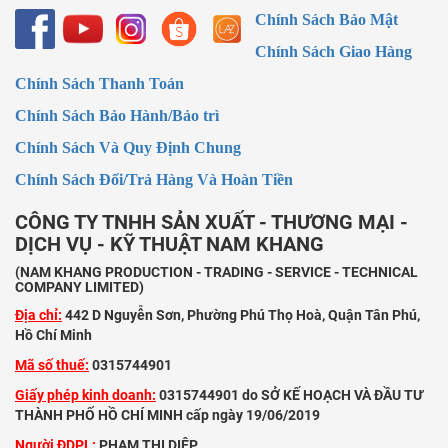
Chính Sách Bảo Mật
Chính Sách Giao Hàng
Chính Sách Thanh Toán
Chính Sách Bảo Hành/Bảo trì
Chính Sách Và Quy Định Chung
Chính Sách Đổi/Trả Hàng Và Hoàn Tiền
CÔNG TY TNHH SẢN XUẤT - THƯƠNG MẠI -
DỊCH VỤ - KỸ THUẬT NAM KHANG
(NAM KHANG PRODUCTION - TRADING - SERVICE - TECHNICAL
COMPANY LIMITED)
Địa chỉ:
442 D Nguyễn Sơn, Phường Phú Thọ Hoà, Quận Tân Phú,
Hồ Chí Minh
Mã số thuế:
0315744901
Giấy phép kinh doanh:
0315744901 do SỞ KẾ HOẠCH VÀ ĐẦU TƯ
THÀNH PHỐ HỒ CHÍ MINH cấp ngày 19/06/2019
Người ĐDPL:
PHẠM THỊ DIỆP