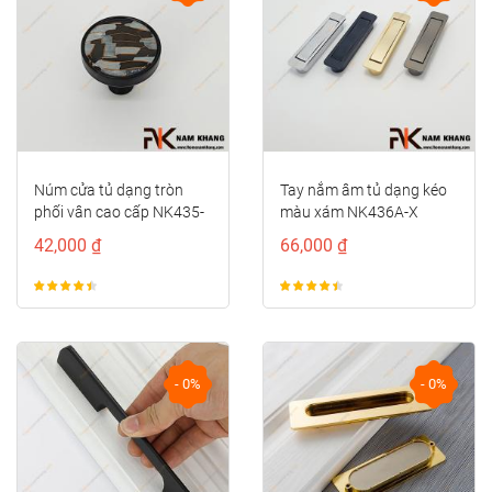
Tay nắm âm tủ dạng kéo
Núm cửa tủ hình cầu phối
màu xám NK436A-X
vân đá NK328
66,000 ₫
96,000 ₫
- 0%
- 0%