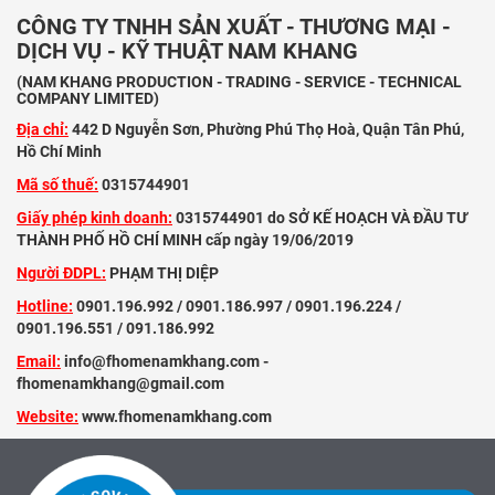
CÔNG TY TNHH SẢN XUẤT - THƯƠNG MẠI -
DỊCH VỤ - KỸ THUẬT NAM KHANG
(NAM KHANG PRODUCTION - TRADING - SERVICE - TECHNICAL
COMPANY LIMITED)
Địa chỉ:
442 D Nguyễn Sơn, Phường Phú Thọ Hoà, Quận Tân Phú,
Hồ Chí Minh
Mã số thuế:
0315744901
Giấy phép kinh doanh:
0315744901 do SỞ KẾ HOẠCH VÀ ĐẦU TƯ
THÀNH PHỐ HỒ CHÍ MINH cấp ngày 19/06/2019
Người ĐDPL:
PHẠM THỊ DIỆP
Hotline:
0901.196.992 / 0901.186.997 / 0901.196.224 /
0901.196.551 / 091.186.992
Email:
info@fhomenamkhang.com -
fhomenamkhang@gmail.com
Website:
www.fhomenamkhang.com