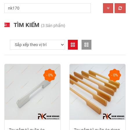
TÌM KIẾM
(3 Sản phẩm)
- 0%
- 0%
Tay nắm tủ quần áo
Tay nắm tủ quần áo dạng