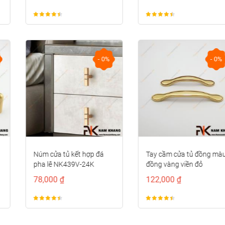
- 0%
- 0%
Núm cửa tủ kết hợp đá
Tay cầm cửa tủ đồng màu
pha lê NK439V-24K
đồng vàng viền đỏ
NK373D-RC
78,000 ₫
122,000 ₫