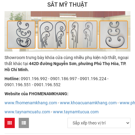
SẮT MỸ THUẬT
Showroom trưng bày khóa cửa cùng nhiều phụ kiện nội thất, ngoại
thất khác tại
442D đường Nguyễn Sơn, phường Phú Thọ Hòa, TP.
Hồ Chí Minh.
Hotline:
0901.196.992 - 0901.186.997 - 0901.196.224 -
0901.196.551 - 0901.196.552
Website của FHOMENAMKHANG:
www.fhomenamkhang.com
-
www.khoacuanamkhang.com
-
www.ph
www.taynamcuatu.com
-
www.taynamtucua.com