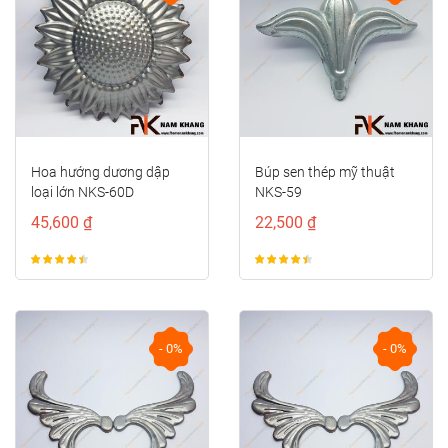
Hoa hướng dương dập
Búp sen thép mỹ thuật
loại lớn NKS-60D
NKS-59
45,600 ₫
22,500 ₫
- 0%
- 0%