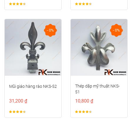
- 0%
- 0%
Thép dập mỹ thuật NKS-
Mũi giáo hàng rào NKS-52
51
31,200 ₫
10,800 ₫