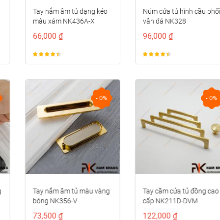
Tay nắm âm tủ dạng kéo
Núm cửa tủ hình cầu phối
màu xám NK436A-X
vân đá NK328
66,000 ₫
96,000 ₫
- 0%
- 0%
Tay nắm âm tủ màu vàng
Tay cầm cửa tủ đồng cao
bóng NK356-V
cấp NK211D-DVM
73,500 ₫
122,000 ₫