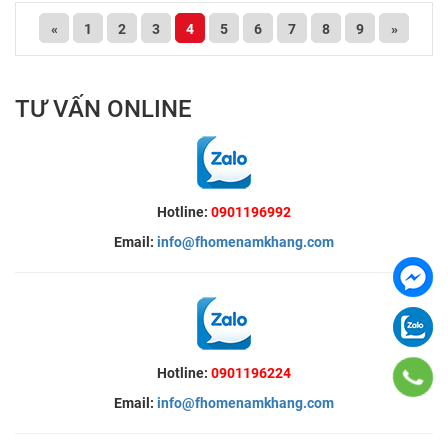
«
1
2
3
4
5
6
7
8
9
»
TƯ VẤN ONLINE
Hotline:
0901196992
Email:
info@fhomenamkhang.com
Hotline:
0901196224
Email:
info@fhomenamkhang.com