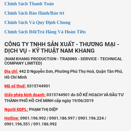
Chính Sách Thanh Toán
Chính Sách Bảo Hành/Bảo trì
Chính Sách Và Quy Định Chung
Chính Sách Đổi/Trả Hàng Và Hoàn Tiền
CÔNG TY TNHH SẢN XUẤT - THƯƠNG MẠI -
DỊCH VỤ - KỸ THUẬT NAM KHANG
(NAM KHANG PRODUCTION - TRADING - SERVICE - TECHNICAL
COMPANY LIMITED)
Địa chỉ:
442 D Nguyễn Sơn, Phường Phú Thọ Hoà, Quận Tân Phú,
Hồ Chí Minh
Mã số thuế:
0315744901
Giấy phép kinh doanh:
0315744901 do SỞ KẾ HOẠCH VÀ ĐẦU TƯ
THÀNH PHỐ HỒ CHÍ MINH cấp ngày 19/06/2019
Người ĐDPL:
PHẠM THỊ DIỆP
Hotline:
0901.196.992 / 0901.186.997 / 0901.196.224 /
0901.196.551 / 091.186.992