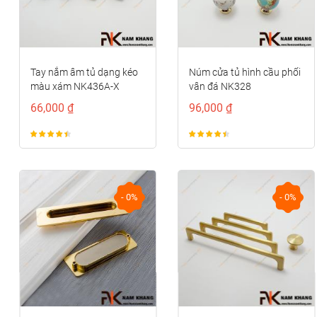
Tay nắm âm tủ dạng kéo
Núm cửa tủ hình cầu phối
màu xám NK436A-X
vân đá NK328
66,000 ₫
96,000 ₫
- 0%
- 0%