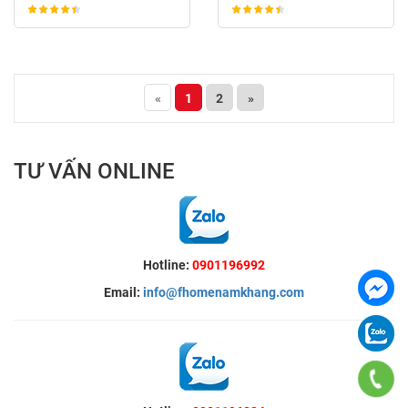
«
1
2
»
TƯ VẤN ONLINE
Hotline:
0901196992
Email:
info@fhomenamkhang.com