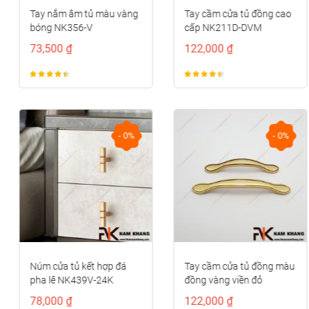
Tay nắm âm tủ màu vàng
Tay cầm cửa tủ đồng cao
bóng NK356-V
cấp NK211D-DVM
73,500 ₫
122,000 ₫
- 0%
- 0%
Núm cửa tủ kết hợp đá
Tay cầm cửa tủ đồng màu
pha lê NK439V-24K
đồng vàng viền đỏ
NK373D-RC
78,000 ₫
122,000 ₫