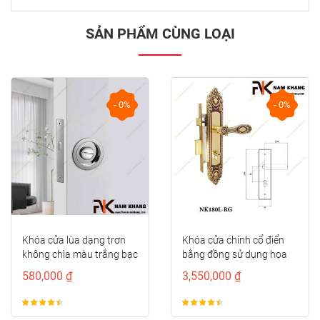
SẢN PHẨM CÙNG LOẠI
- 0%
- 0%
prev
next
Khóa cửa lùa dạng trơn
Khóa cửa chính cổ điển
không chìa màu trắng bạc
bằng đồng sử dụng họa
NK567-BVS
tiết đối...
580,000 ₫
3,550,000 ₫