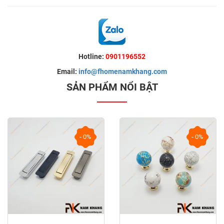
Hotline:
0901196552
Email:
info@fhomenamkhang.com
SẢN PHẨM NỔI BẬT
- 0%
- 0%