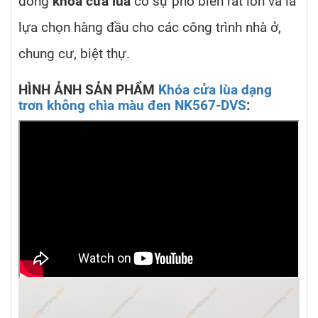
dòng
khóa cửa lùa
có sự phổ biến rất lớn và là
lựa chọn hàng đầu cho các công trình nhà ở,
chung cư, biệt thự.
HÌNH ẢNH SẢN PHẨM
Khóa cửa lùa dạng
trơn không chìa màu đen NK567-DVS
: