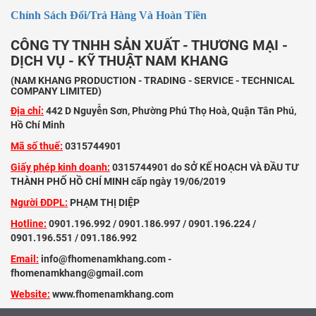
Chính Sách Đổi/Trả Hàng Và Hoàn Tiền
CÔNG TY TNHH SẢN XUẤT - THƯƠNG MẠI -
DỊCH VỤ - KỸ THUẬT NAM KHANG
(NAM KHANG PRODUCTION - TRADING - SERVICE - TECHNICAL
COMPANY LIMITED)
Địa chỉ:
442 D Nguyễn Sơn, Phường Phú Thọ Hoà, Quận Tân Phú,
Hồ Chí Minh
Mã số thuế:
0315744901
Giấy phép kinh doanh:
0315744901 do SỞ KẾ HOẠCH VÀ ĐẦU TƯ
THÀNH PHỐ HỒ CHÍ MINH cấp ngày 19/06/2019
Người ĐDPL:
PHẠM THỊ DIỆP
Hotline:
0901.196.992 / 0901.186.997 / 0901.196.224 /
0901.196.551 / 091.186.992
Email:
info@fhomenamkhang.com -
fhomenamkhang@gmail.com
Website:
www.fhomenamkhang.com