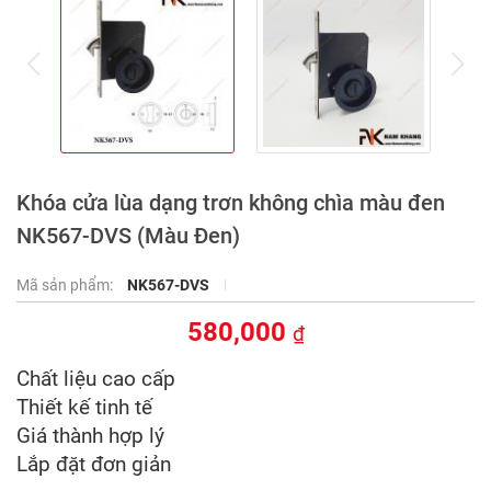
prev
ne
Khóa cửa lùa dạng trơn không chìa màu đen
NK567-DVS (Màu Đen)
Mã sản phẩm:
NK567-DVS
580,000
₫
Chất liệu cao cấp
Thiết kế tinh tế
Giá thành hợp lý
Lắp đặt đơn giản