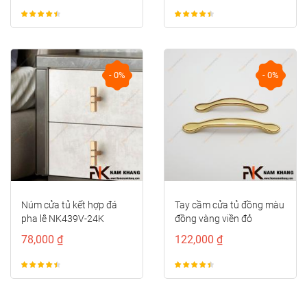
- 0%
- 0%
 đá
Tay cầm cửa tủ đồng màu
Tay nắm cửa tủ đồ
K
đồng vàng viền đỏ
vàng cao cấp NK3
NK373D-RC
DVM
122,000 ₫
186,000 ₫