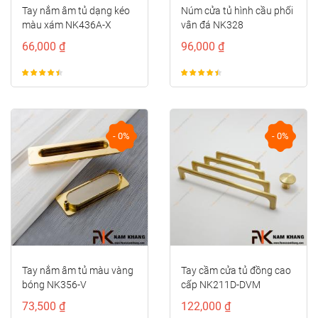
g kéo
Núm cửa tủ hình cầu phối
Tay nắm cửa tủ đồ
X
vân đá NK328
vàng cao cấp hoa v
điển NK497D-RC-F
96,000 ₫
146,000 ₫
- 0%
- 0%
u vàng
Tay cầm cửa tủ đồng cao
Tay nắm cửa tủ đồn
cấp NK211D-DVM
dáng đốt tròn trơn
cấp NK414D-CF
122,000 ₫
178,000 ₫