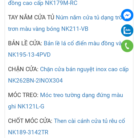
đồng cao cấp NK179M-RC
TAY NẮM CỬA TỦ
Núm nắm cửa tủ dạng tròn
trơn màu vàng bóng NK211-VB
BẢN LỀ CỬA:
Bản lề lá cổ điển màu đồng vàng
NK195-13-4PVD
CHẶN CỬA:
Chặn cửa bán nguyệt inox cao cấp
NK262BN-2INOX304
MÓC TREO:
Móc treo tường dạng đứng màu
ghi NK121L-G
CHỐT MÓC CỬA:
Then cài cánh cửa tủ rêu cổ
NK189-3142TR