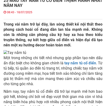
25 MẪU TAY NẮM TỦ CỔ ĐIỂN THỊNH HÀNH NHẤT
NĂM NAY
08:43 - 18/07/2025
Trong vài năm trở lại đây, làn sóng thiết kế nội thất theo
phong cách hoài cổ đang dần lan tỏa mạnh mẽ. Không
còn là những căn phòng cầu kỳ hay xa hoa theo kiểu
truyền thống, sự kết hợp giữa cổ điển và hiện đại đã tạo
nên một xu hướng decor hoàn toàn mới.
Một trong những chi tiết nhỏ nhưng góp phần tạo nên dấu
ấn đặc biệt cho không gian chính là
tay nắm tủ cổ điển
. Từ
tủ bếp, tủ quần áo đến tủ trang trí, những chiếc tay nắm với
đường cong mềm mại, họa tiết tinh xảo không chỉ làm tăng
giá trị thẩm mỹ mà còn mang theo cảm xúc và chiều sâu
cho từng góc nhà.
Năm nay, tay nắm tủ cổ điển đã trở lại mạnh mẽ hơn bao
giờ hết, không chỉ bởi vẻ đẹp vượt thời gian mà còn vì khả
năng biến hóa phù hợp với nhiều phong cách nội thất hiện