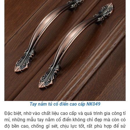
Tay nắm tủ cổ điển cao cấp NK049
Đặc biệt, nhờ vào chất liệu cao cấp và quá trình gia công tỉ
mỉ, những mẫu tay nắm cổ điển không chỉ đẹp mà còn có
độ bền cao, chống gỉ sét, chịu lực tốt, rất phù hợp để sử