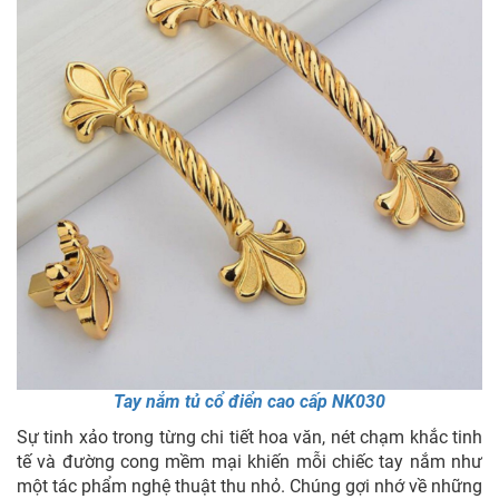
Tay nắm tủ cổ điển cao cấp NK030
Sự tinh xảo trong từng chi tiết hoa văn, nét chạm khắc tinh
tế và đường cong mềm mại khiến mỗi chiếc tay nắm như
một tác phẩm nghệ thuật thu nhỏ. Chúng gợi nhớ về những