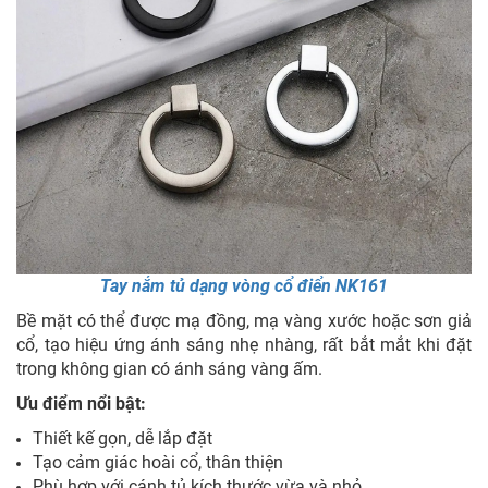
Tay nắm tủ dạng vòng cổ điển NK161
Bề mặt có thể được mạ đồng, mạ vàng xước hoặc sơn giả
cổ, tạo hiệu ứng ánh sáng nhẹ nhàng, rất bắt mắt khi đặt
trong không gian có ánh sáng vàng ấm.
Ưu điểm nổi bật:
Thiết kế gọn, dễ lắp đặt
Tạo cảm giác hoài cổ, thân thiện
Phù hợp với cánh tủ kích thước vừa và nhỏ