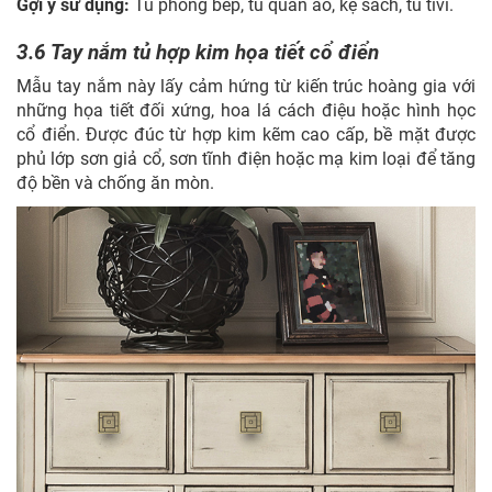
Gợi ý sử dụng:
Tủ phòng bếp, tủ quần áo, kệ sách, tủ tivi.
3.6 Tay nắm tủ hợp kim họa tiết cổ điển
Mẫu tay nắm này lấy cảm hứng từ kiến trúc hoàng gia với
những họa tiết đối xứng, hoa lá cách điệu hoặc hình học
cổ điển. Được đúc từ hợp kim kẽm cao cấp, bề mặt được
phủ lớp sơn giả cổ, sơn tĩnh điện hoặc mạ kim loại để tăng
độ bền và chống ăn mòn.