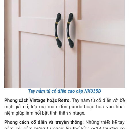
Tay nắm tủ cổ điển cao cấp NK035D
Phong cách Vintage hoặc Retro:
Tay nắm tủ cổ điển với bề
mặt giả cổ, lớp mạ màu đồng xước hoặc hoa văn hoài
niệm giúp làm nổi bật tinh thần vintage.
Phong cách cổ điển và truyền thống:
Những thiết kế tay
nắm lấy cảm hứng từ châu Âu thế kỷ 17–18 thường có