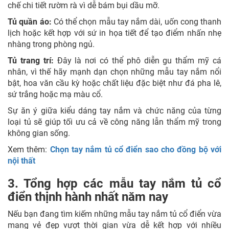
chế chi tiết rườm rà vì dễ bám bụi dầu mỡ.
Tủ quần áo:
Có thể chọn mẫu tay nắm dài, uốn cong thanh
lịch hoặc kết hợp với sứ in họa tiết để tạo điểm nhấn nhẹ
nhàng trong phòng ngủ.
Tủ trang trí:
Đây là nơi có thể phô diễn gu thẩm mỹ cá
nhân, vì thế hãy mạnh dạn chọn những mẫu tay nắm nổi
bật, hoa văn cầu kỳ hoặc chất liệu đặc biệt như đá pha lê,
sứ trắng hoặc mạ màu cổ.
Sự ăn ý giữa kiểu dáng tay nắm và chức năng của từng
loại tủ sẽ giúp tối ưu cả về công năng lẫn thẩm mỹ trong
không gian sống.
Xem thêm:
Chọn tay nắm tủ cổ điển sao cho đồng bộ với
nội thất
3. Tổng hợp các mẫu tay nắm tủ cổ
điển thịnh hành nhất năm nay
Nếu bạn đang tìm kiếm những mẫu tay nắm tủ cổ điển vừa
mang vẻ đẹp vượt thời gian vừa dễ kết hợp với nhiều